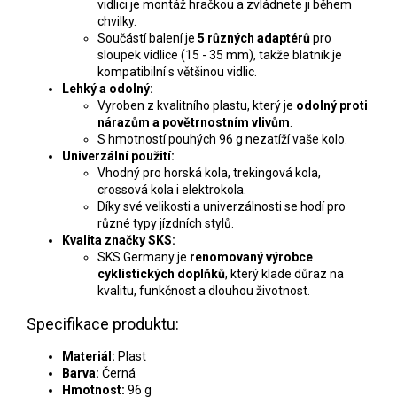
vidlici je montáž hračkou a zvládnete ji během
chvilky.
Součástí balení je
5 různých adaptérů
pro
sloupek vidlice (15 - 35 mm), takže blatník je
kompatibilní s většinou vidlic.
Lehký a odolný:
Vyroben z kvalitního plastu, který je
odolný proti
nárazům a povětrnostním vlivům
.
S hmotností pouhých 96 g nezatíží vaše kolo.
Univerzální použití:
Vhodný pro horská kola, trekingová kola,
crossová kola i elektrokola.
Díky své velikosti a univerzálnosti se hodí pro
různé typy jízdních stylů.
Kvalita značky SKS:
SKS Germany je
renomovaný výrobce
cyklistických doplňků
, který klade důraz na
kvalitu, funkčnost a dlouhou životnost.
Specifikace produktu:
Materiál:
Plast
Barva:
Černá
Hmotnost:
96 g