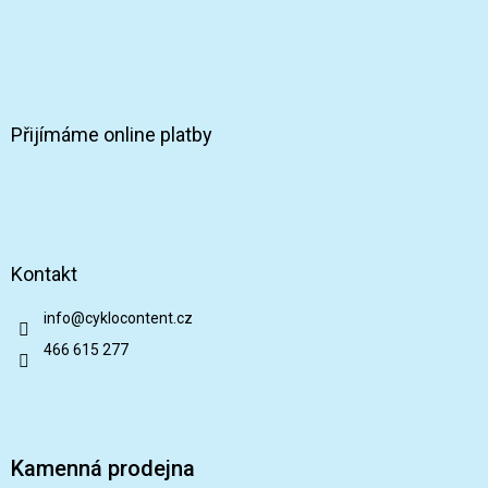
Přijímáme online platby
Kontakt
info
@
cyklocontent.cz
466 615 277
Kamenná prodejna