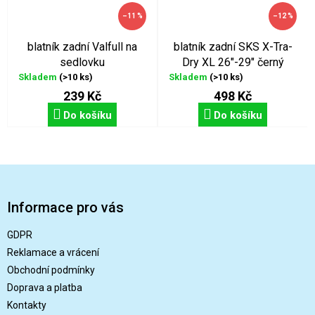
–11 %
–12 %
blatník zadní Valfull na
blatník zadní SKS X-Tra-
sedlovku
Dry XL 26"-29" černý
Skladem
(>10 ks)
Skladem
(>10 ks)
239 Kč
498 Kč
Do košíku
Do košíku
Z
á
p
Informace pro vás
a
t
GDPR
í
Reklamace a vrácení
Obchodní podmínky
Doprava a platba
Kontakty