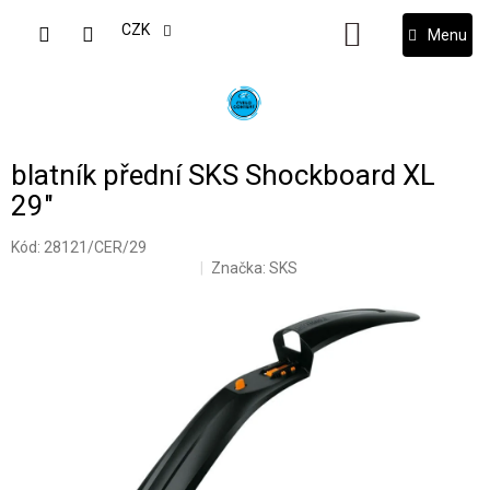
Přejít
na
CZK
NÁKUPNÍ
obsah
KOŠÍK
blatník přední SKS Shockboard XL
29"
Kód:
28121/CER/29
Značka:
SKS