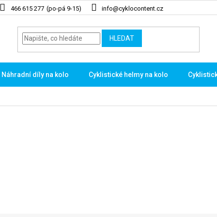
466 615 277
info@cyklocontent.cz
HLEDAT
Náhradní díly na kolo
Cyklistické helmy na kolo
Cyklistic