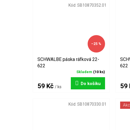
Kód:
SB10870352.01
–25 %
SCHWALBE páska ráfková 22-
SCHW
622
622
Skladem
(10 ks)
Do košíku
59 Kč
59
/ ks
Kód:
SB10870330.01
Akc