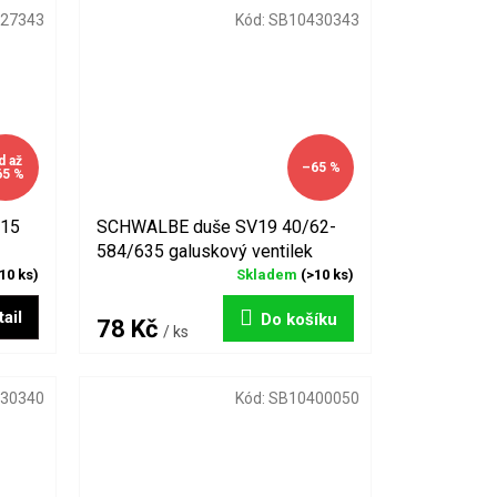
27343
Kód:
SB10430343
d
až
–65 %
65 %
V15
SCHWALBE duše SV19 40/62-
584/635 galuskový ventilek
10 ks)
Skladem
(>10 ks)
ail
Do košíku
78 Kč
/ ks
30340
Kód:
SB10400050