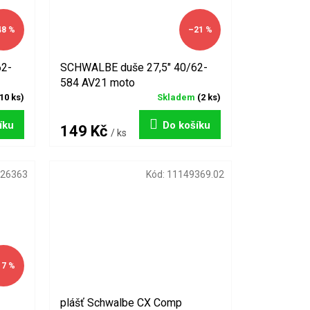
48 %
–21 %
2-
SCHWALBE duše 27,5" 40/62-
584 AV21 moto
10 ks)
Skladem
(2 ks)
íku
Do košíku
149 Kč
/ ks
26363
Kód:
11149369.02
17 %
plášť Schwalbe CX Comp