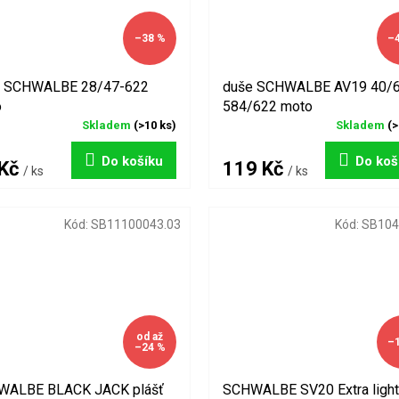
–38 %
–
e SCHWALBE 28/47-622
duše SCHWALBE AV19 40/6
o
584/622 moto
Skladem
(>10 ks)
Skladem
(>
Do košíku
Do koš
 Kč
119 Kč
/ ks
/ ks
Kód:
SB11100043.03
Kód:
SB104
od
až
–
–24 %
WALBE BLACK JACK plášť
SCHWALBE SV20 Extra light