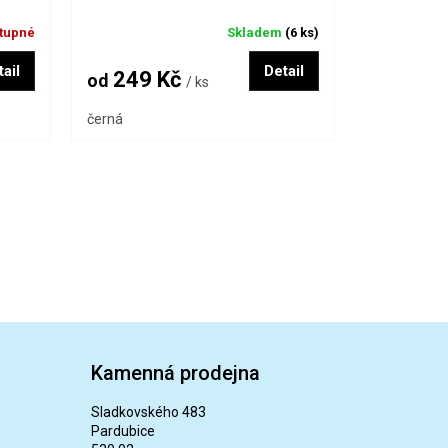
tupné
Skladem
(6 ks)
ail
Detail
249 Kč
od
/ ks
černá
Kamenná prodejna
Sladkovského 483
Pardubice