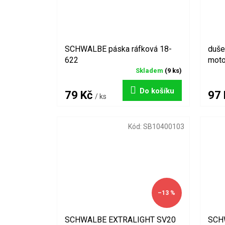
SCHWALBE páska ráfková 18-
duš
622
mot
Skladem
(9 ks)
Do košíku
79 Kč
97
/ ks
Kód:
SB10400103
–13 %
SCHWALBE EXTRALIGHT SV20
SCH