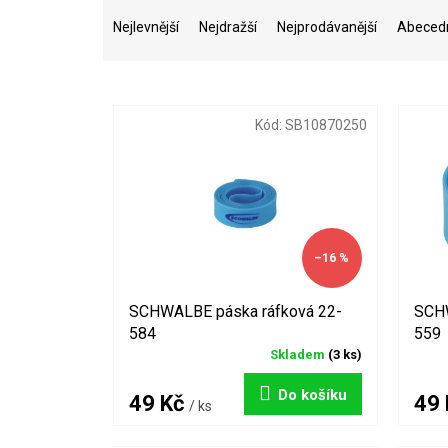
Ř
a
Nejlevnější
Nejdražší
Nejprodávanější
Abeced
z
e
V
n
ý
í
Kód:
SB10870250
p
p
i
r
s
o
p
d
r
u
o
k
–16 %
d
t
u
ů
k
SCHWALBE páska ráfková 22-
SCHW
t
584
559
ů
Skladem
(3 ks)
Do košíku
49 Kč
49
/ ks