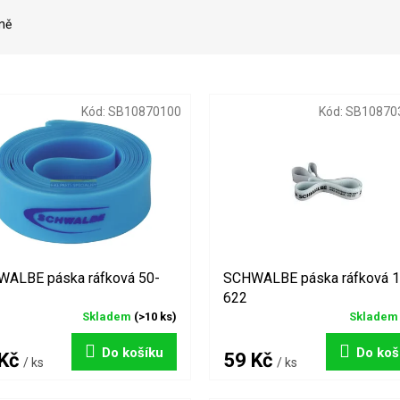
ně
Kód:
SB10870100
Kód:
SB10870
ALBE páska ráfková 50-
SCHWALBE páska ráfková 1
622
Skladem
(>10 ks)
Sklade
Do košíku
Do koš
 Kč
59 Kč
/ ks
/ ks