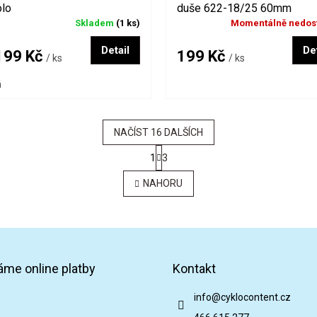
olo
duše 622-18/25 60mm
Skladem
(1 ks)
Momentálně nedos
Detail
Det
99 Kč
199 Kč
/ ks
/ ks
á
NAČÍST 16 DALŠÍCH
S
1
3
t
O
r
v
NAHORU
á
l
n
á
k
d
o
a
v
c
á
í
n
áme online platby
Kontakt
p
í
r
v
info
@
cyklocontent.cz
k