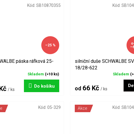
Kód:
SB10870355
Kód:
SB104
o
–25 %
–
ALBE páska ráfková 25-
silniční duše SCHWALBE S
18/28-622
Skladem
(>10 ks)
Skladem
(>
Det
Do košíku
66 Kč
 Kč
od
/ ks
/ ks
Kód:
05-329
Kód:
SB104
e
Akce