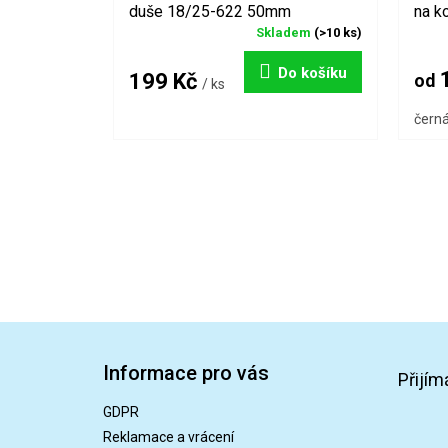
duše 18/25-622 50mm
na k
Skladem
(>10 ks)
Do košíku
1
199 Kč
od
/ ks
čern
Z
á
Informace pro vás
p
Přijím
a
GDPR
t
Reklamace a vrácení
í