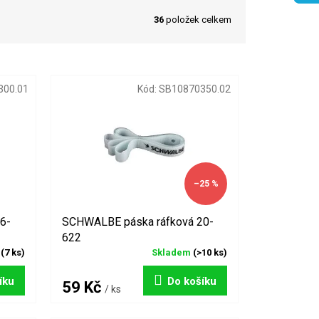
36
položek celkem
300.01
Kód:
SB10870350.02
–25 %
6-
SCHWALBE páska ráfková 20-
622
m
(7 ks)
Skladem
(>10 ks)
íku
Do košíku
59 Kč
/ ks