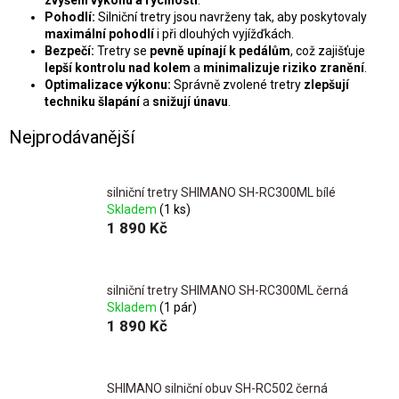
zvýšení výkonu a rychlosti
.
Pohodlí:
Silniční tretry jsou navrženy tak, aby poskytovaly
maximální pohodlí
i při dlouhých vyjížďkách.
Bezpečí:
Tretry se
pevně upínají k pedálům
, což zajišťuje
lepší kontrolu nad kolem
a
minimalizuje riziko zranění
.
Optimalizace výkonu:
Správně zvolené tretry
zlepšují
techniku šlapání
a
snižují únavu
.
Nejprodávanější
silniční tretry SHIMANO SH-RC300ML bílé
Skladem
(1 ks)
1 890 Kč
silniční tretry SHIMANO SH-RC300ML černá
Skladem
(1 pár)
1 890 Kč
SHIMANO silniční obuv SH-RC502 černá