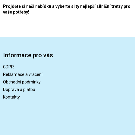
Projděte si naši nabídku a vyberte si ty nejlepší silniční tretry pro
vaše potřeby!
Z
á
p
Informace pro vás
a
t
GDPR
í
Reklamace a vrácení
Obchodní podmínky
Doprava a platba
Kontakty