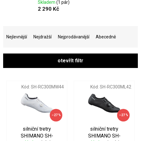
Skladem
(1 pár)
2 290 Kč
Ř
a
Nejlevnější
Nejdražší
Nejprodávanější
Abecedně
z
e
n
otevřít filtr
í
p
V
r
ý
o
p
Kód:
SH-RC300MW44
Kód:
SH-RC300ML42
d
i
u
s
k
p
t
r
–27 %
–27 %
ů
o
d
silniční tretry
silniční tretry
u
SHIMANO SH-
SHIMANO SH-
k