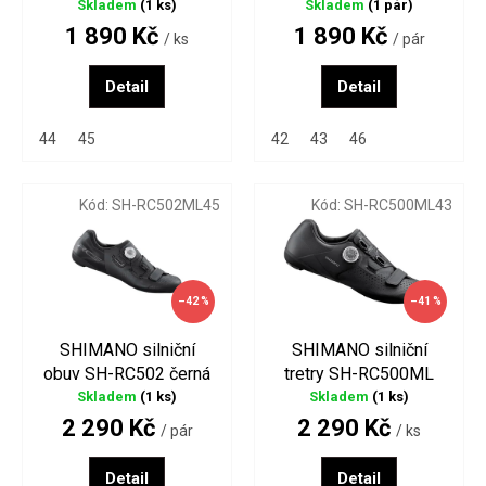
RC300ML bílé
RC300ML černá
Skladem
(1 ks)
Skladem
(1 pár)
t
1 890 Kč
1 890 Kč
/ ks
/ pár
ů
Detail
Detail
44
45
42
43
46
Kód:
SH-RC502ML45
Kód:
SH-RC500ML43
–42 %
–41 %
SHIMANO silniční
SHIMANO silniční
obuv SH-RC502 černá
tretry SH-RC500ML
černé
Skladem
(1 ks)
Skladem
(1 ks)
2 290 Kč
2 290 Kč
/ pár
/ ks
Detail
Detail