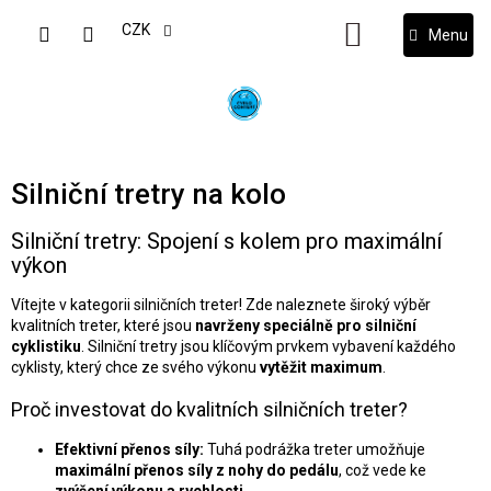
Přejít
na
CZK
NÁKUPNÍ
obsah
KOŠÍK
Silniční tretry na kolo
Silniční tretry: Spojení s kolem pro maximální
výkon
Vítejte v kategorii silničních treter! Zde naleznete široký výběr
kvalitních treter, které jsou
navrženy speciálně pro silniční
cyklistiku
. Silniční tretry jsou klíčovým prvkem vybavení každého
cyklisty, který chce ze svého výkonu
vytěžit maximum
.
Proč investovat do kvalitních silničních treter?
Efektivní přenos síly:
Tuhá podrážka treter umožňuje
maximální přenos síly z nohy do pedálu
, což vede ke