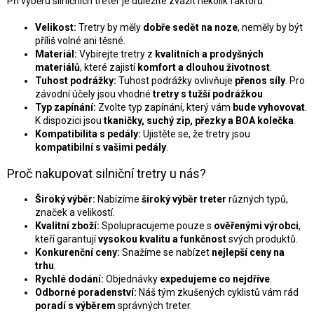
u
Při výběru silničních treter je důležité zvážit několik faktorů:
Velikost:
Tretry by měly
dobře sedět na noze
, neměly by být
příliš volné ani těsné.
Materiál:
Vybírejte tretry z
kvalitních a prodyšných
materiálů
, které zajistí
komfort a dlouhou životnost
.
Tuhost podrážky:
Tuhost podrážky ovlivňuje
přenos síly
. Pro
závodní účely jsou vhodné
tretry s tužší podrážkou
.
Typ zapínání:
Zvolte typ zapínání, který vám
bude vyhovovat
.
K dispozici jsou
tkaničky, suchý zip, přezky a BOA kolečka
.
Kompatibilita s pedály:
Ujistěte se, že tretry jsou
kompatibilní s vašimi pedály
.
Proč nakupovat silniční tretry u nás?
Široký výběr:
Nabízíme
široký výběr treter
různých typů,
značek a velikostí.
Kvalitní zboží:
Spolupracujeme pouze s
ověřenými výrobci
,
kteří garantují
vysokou kvalitu a funkčnost
svých produktů.
Konkurenční ceny:
Snažíme se nabízet
nejlepší ceny na
trhu
.
Rychlé dodání:
Objednávky
expedujeme co nejdříve
.
Odborné poradenství:
Náš tým zkušených cyklistů vám rád
poradí s výběrem
správných treter.