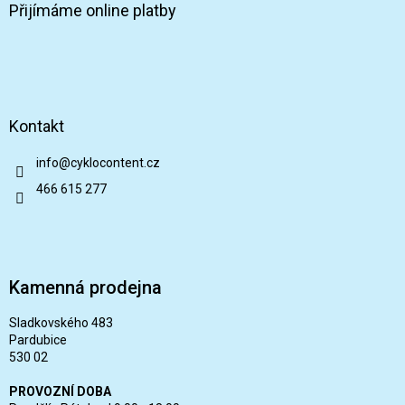
Přijímáme online platby
Kontakt
info
@
cyklocontent.cz
466 615 277
Kamenná prodejna
Sladkovského 483
Pardubice
530 02
PROVOZNÍ DOBA