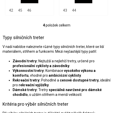
42
45
46
43
44
4
položek celkem
O
v
l
Typy silničních treter
á
d
V naší nabídce naleznete různé typy silničních treter, které se liší
a
materiálem, střihem a funkcemi. Mezi nejčastější typy patří:
c
í
Závodní tretry:
Nejtužší a nejlehčí tretry, určené pro
p
profesionální cyklisty a závodníky
.
r
Výkonnostní tretry:
Kombinace
vysokého výkonu a
v
komfortu
, vhodné pro
ambiciózní cyklisty
.
k
Rekreační tretry:
Pohodlné a
cenově dostupné tretry
, ideální
y
pro
rekreační vyjížďky
.
v
Dámské tretry:
Tretry
speciálně navržené pro dámské
ý
chodidlo
, s užším střihem a menší velikostí.
p
Kritéria pro výběr silničních treter
i
s