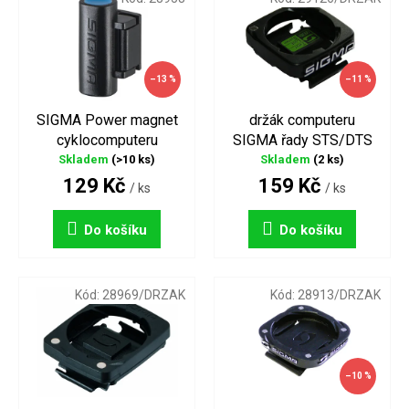
p
p
i
r
s
o
p
d
–13 %
–11 %
r
u
o
k
SIGMA Power magnet
držák computeru
d
t
cyklocomputeru
SIGMA řady STS/DTS
u
ů
Skladem
(>10 ks)
Skladem
(2 ks)
k
129 Kč
159 Kč
t
/ ks
/ ks
ů
Do košíku
Do košíku
Kód:
28969/DRZAK
Kód:
28913/DRZAK
–10 %