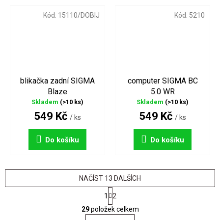
Kód:
15110/DOBIJ
Kód:
5210
blikačka zadní SIGMA
computer SIGMA BC
Blaze
5.0 WR
Skladem
(>10 ks)
Skladem
(>10 ks)
549 Kč
549 Kč
/ ks
/ ks
Do košíku
Do košíku
NAČÍST 13 DALŠÍCH
S
1
2
t
O
r
29
položek celkem
v
á