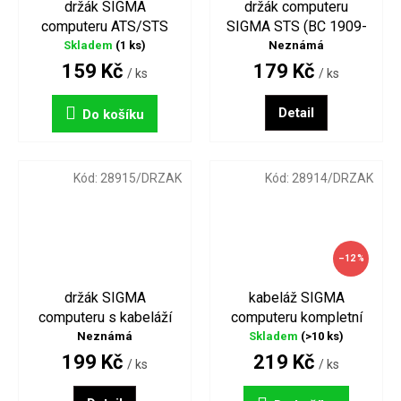
držák SIGMA
držák computeru
computeru ATS/STS
SIGMA STS (BC 1909-
TopLine 2016
2209)
Skladem
(1 ks)
Neznámá
159 Kč
179 Kč
/ ks
/ ks
Detail
Do košíku
Kód:
28915/DRZAK
Kód:
28914/DRZAK
–12 %
držák SIGMA
kabeláž SIGMA
computeru s kabeláží
computeru kompletní
kompletní (BC 1909-
(BC 509-1609) UNI
Neznámá
Skladem
(>10 ks)
2209) UNI
199 Kč
219 Kč
/ ks
/ ks