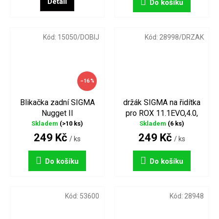
Detail
Do košíku
Kód:
15050/DOBIJ
Kód:
28998/DRZAK
–16 %
Blikačka zadní SIGMA
držák SIGMA na řidítka
Nugget II
pro ROX 11.1EVO,4.0,
2.,11, 7,
Skladem
(>10 ks)
Skladem
(6 ks)
249 Kč
249 Kč
/ ks
/ ks
Do košíku
Do košíku
Kód:
53600
Kód:
28948