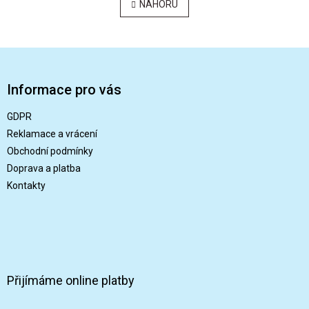
l
NAHORU
n
á
k
o
d
v
a
Z
á
c
n
á
í
í
p
p
Informace pro vás
r
a
v
t
GDPR
k
í
Reklamace a vrácení
y
v
Obchodní podmínky
ý
Doprava a platba
p
Kontakty
i
s
u
Přijímáme online platby