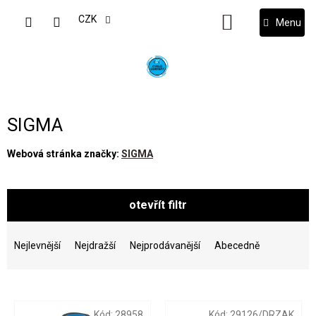
Přejít
na
CZK
NÁKUPNÍ
obsah
KOŠÍK
SIGMA
Webová stránka značky:
SIGMA
otevřít filtr
Ř
a
Nejlevnější
Nejdražší
Nejprodávanější
Abecedně
z
e
V
n
ý
í
Kód:
28958
Kód:
29126/DRZAK