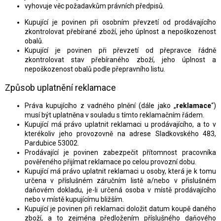
vyhovuje věc požadavkům právních předpisů.
Kupující je povinen při osobním převzetí od prodávajícího
zkontrolovat přebírané zboží, jeho úplnost a nepoškozenost
obalů.
Kupující je povinen při převzetí od přepravce řádně
zkontrolovat stav přebíraného zboží, jeho úplnost a
nepoškozenost obalů podle přepravního listu.
Způsob uplatnění reklamace
Práva kupujícího z vadného plnění (dále jako „
reklamace
“)
musí být uplatněna v souladu s tímto reklamačním řádem.
Kupující má právo uplatnit reklamaci u prodávajícího, a to v
kterékoliv jeho provozovně na adrese Sladkovského 483,
Pardubice 53002.
Prodávající je povinen zabezpečit přítomnost pracovníka
pověřeného přijímat reklamace po celou provozní dobu.
Kupující má právo uplatnit reklamaci u osoby, která je k tomu
určena v příslušném záručním listě a/nebo v přislušném
daňovém dokladu, je-li určená osoba v místě prodávajícího
nebo v místě kupujícímu bližším.
Kupující je povinen při reklamaci doložit datum koupě daného
zboží, a to zejména předložením příslušného daňového