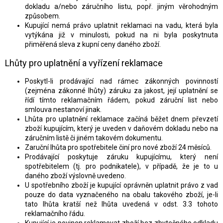
dokladu a/nebo záručního listu, popř. jiným věrohodným
způsobem.
Kupující nemá právo uplatnit reklamaci na vadu, která byla
vytýkána již v minulosti, pokud na ni byla poskytnuta
přiměřená sleva z kupní ceny daného zboží.
Lhůty pro uplatnění a vyřízení reklamace
Poskytl-li prodávající nad rámec zákonných povinností
(zejména zákonné lhůty) záruku za jakost, její uplatnění se
řídí tímto reklamačním řádem, pokud záruční list nebo
smlouva nestanoví jinak.
Lhůta pro uplatnění reklamace začíná běžet dnem převzetí
zboží kupujícím, který je uveden v daňovém dokladu nebo na
záručním listě či jiném takovém dokumentu.
Zaruční lhůta pro spotřebitele činí pro nové zboží 24 měsíců.
Prodávající poskytuje záruku kupujícímu, který není
spotřebitelem (tj. pro podnikatele), v případě, že je to u
daného zboží výslovně uvedeno.
U spotřebního zboží je kupující oprávněn uplatnit právo z vad
pouze do data vyznačeného na obalu takového zboží, je-li
tato lhůta kratší než lhůta uvedená v odst. 3.3 tohoto
reklamačního řádu.
Kupující je povinen reklamovat zboží bez zbytečného odkladu