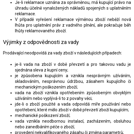
Je-li reklamace uznána za oprávněnou, má kupující právo na
úhradu účelně vynaložených nákladů spojených s uplatněním
reklamace.
V případě vyřešení reklamace výměnou zboží neběží nová
lhůta pro uplatnění práv z vadného plnění, ale pokračuje běh
lhůty reklamovaného zboží.
Výjimky z odpovědnosti za vady
Prodávající neodpovídá za vady zboží v následujících případech:
je-li vada na zboží v době převzetí a pro takovou vadu je
sjednána sleva z kupní ceny;
je způsobena kupujícím a vznikla nesprávným užíváním,
skladováním, nesprávnou údržbou, zásahem kupujícího či
mechanickým poškozením zboží;
vada na zboží vznikla opotřebením způsobeným obvyklým
užíváním nebo vyplývá-li to z povahy věci;
jde-li o zboží použité a vada odpovídá míře používání nebo
opotřebení, které mělo zboží v době převzetí zboží kupujícím;
mechanické poškození zboží;
vada vznikla neodbornou instalací, zacházením, obsluhou
nebo zanedbáním péče o zboží;
provedení nekvalifikovaného zásahu či změna parametrů;