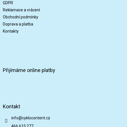
t
GDPR
í
Reklamace a vrácení
Obchodní podmínky
Doprava a platba
Kontakty
Přijímáme online platby
Kontakt
info
@
cyklocontent.cz
466 615 277