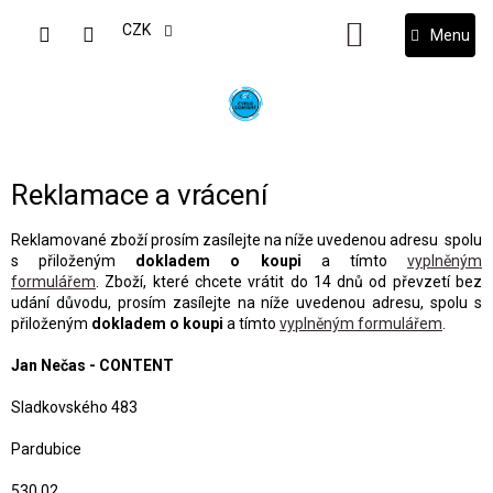
Přejít
na
CZK
NÁKUPNÍ
obsah
KOŠÍK
Reklamace a vrácení
Reklamované zboží prosím zasílejte na níže uvedenou adresu
spolu
s přiloženým
dokladem o koupi
a tímto
vyplněným
formulářem
.
Zboží, které chcete vrátit do 14 dnů od převzetí bez
udání důvodu, prosím zasílejte na níže uvedenou adresu,
spolu s
přiloženým
dokladem o koupi
a tímto
vyplněným formulářem
.
Jan Nečas - CONTENT
Sladkovského 483
Pardubice
530 02