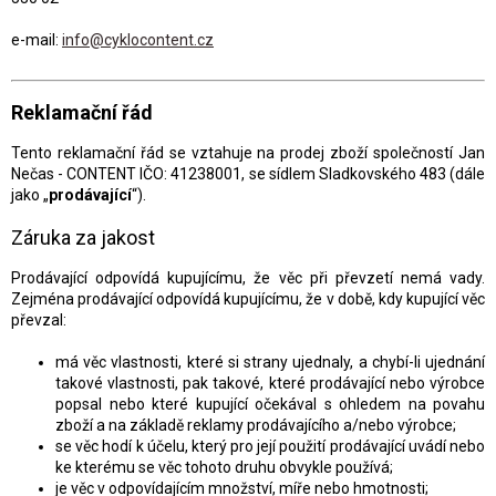
e-mail:
info@cyklocontent.cz
Reklamační řád
Tento reklamační řád se vztahuje na prodej zboží společností Jan
Nečas - CONTENT IČO: 41238001, se sídlem Sladkovského 483 (dále
jako „
prodávající
“).
Záruka za jakost
Prodávající odpovídá kupujícímu, že věc při převzetí nemá vady.
Zejména prodávající odpovídá kupujícímu, že v době, kdy kupující věc
převzal:
má věc vlastnosti, které si strany ujednaly, a chybí-li ujednání
takové vlastnosti, pak takové, které prodávající nebo výrobce
popsal nebo které kupující očekával s ohledem na povahu
zboží a na základě reklamy prodávajícího a/nebo výrobce;
se věc hodí k účelu, který pro její použití prodávající uvádí nebo
ke kterému se věc tohoto druhu obvykle používá;
je věc v odpovídajícím množství, míře nebo hmotnosti;