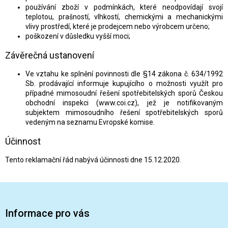
používání zboží v podmínkách, které neodpovídají svojí
teplotou, prašností, vlhkostí, chemickými a mechanickými
vlivy prostředí, které je prodejcem nebo výrobcem určeno;
poškození v důsledku vyšší moci;
Závěrečná ustanovení
Ve vztahu ke splnění povinnosti dle §14 zákona č. 634/1992
Sb. prodávající informuje kupujícího o možnosti využít pro
případné mimosoudní řešení spotřebitelských sporů Českou
obchodní inspekci (www.coi.cz), jež je notifikovaným
subjektem mimosoudního řešení spotřebitelských sporů
vedeným na seznamu Evropské komise.
Účinnost
Tento reklamační řád nabývá účinnosti dne 15.12.2020.
Z
á
p
Informace pro vás
a