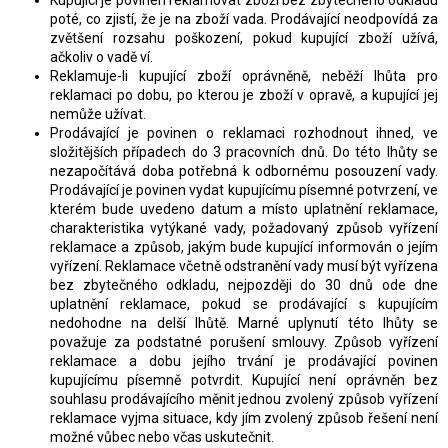
poté, co zjistí, že je na zboží vada. Prodávající neodpovídá za
zvětšení rozsahu poškození, pokud kupující zboží užívá,
ačkoliv o vadě ví.
Reklamuje-li kupující zboží oprávněně, neběží lhůta pro
reklamaci po dobu, po kterou je zboží v opravě, a kupující jej
nemůže užívat.
Prodávající je povinen o reklamaci rozhodnout ihned, ve
složitějších případech do 3 pracovních dnů. Do této lhůty se
nezapočítává doba potřebná k odbornému posouzení vady.
Prodávající je povinen vydat kupujícímu písemné potvrzení, ve
kterém bude uvedeno datum a místo uplatnění reklamace,
charakteristika vytýkané vady, požadovaný způsob vyřízení
reklamace a způsob, jakým bude kupující informován o jejím
vyřízení. Reklamace včetně odstranění vady musí být vyřízena
bez zbytečného odkladu, nejpozději do 30 dnů ode dne
uplatnění reklamace, pokud se prodávající s kupujícím
nedohodne na delší lhůtě. Marné uplynutí této lhůty se
považuje za podstatné porušení smlouvy. Způsob vyřízení
reklamace a dobu jejího trvání je prodávající povinen
kupujícímu písemně potvrdit. Kupující není oprávněn bez
souhlasu prodávajícího měnit jednou zvolený způsob vyřízení
reklamace vyjma situace, kdy jím zvolený způsob řešení není
možné vůbec nebo včas uskutečnit.