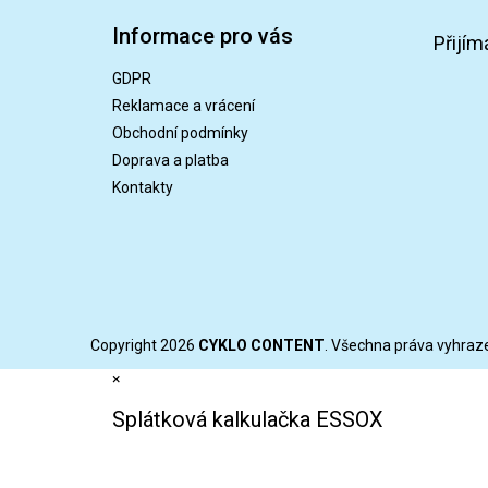
á
Informace pro vás
p
Přijím
a
GDPR
t
Reklamace a vrácení
í
Obchodní podmínky
Doprava a platba
Kontakty
Copyright 2026
CYKLO CONTENT
. Všechna práva vyhraz
×
Splátková kalkulačka ESSOX