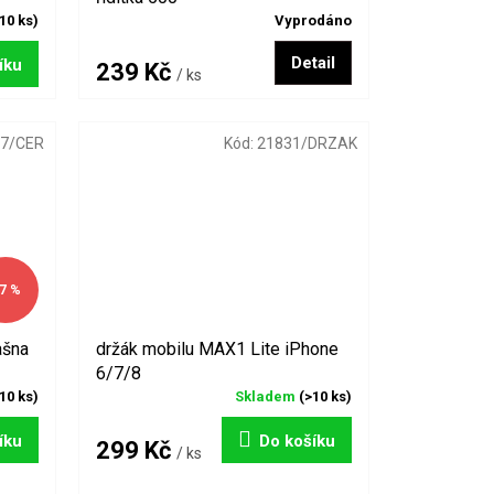
10 ks)
Vyprodáno
Detail
íku
239 Kč
/ ks
7/CER
Kód:
21831/DRZAK
7 %
ašna
držák mobilu MAX1 Lite iPhone
6/7/8
10 ks)
Skladem
(>10 ks)
íku
Do košíku
299 Kč
/ ks