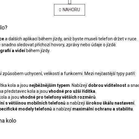
t
O
r
v
NAHORU
á
l
n
á
k
d
o
olo?
a
v
c
á
ce
a dalších aplikací během jízdy, aniž byste museli telefon držet v ruce.
í
n
 snadno sledovat příchozí hovory, zprávy nebo údaje o jízdě.
p
í
rafií a videí
během jízdy.
r
v
k
y
í způsobem uchycení, velikostí a funkcemi. Mezi nejčastější typy patří:
v
ý
ítka kola a jsou
nejběžnějším typem
. Nabízejí
dobrou viditelnost
a snad
p
na představec kola a jsou
vhodné pro užší řídítka
.
i
kola a jsou
vhodné pro telefony větších rozměrů
.
s
ní s většinou mobilních telefonů
a nabízejí
širokou škálu nastavení
.
u
pecifické modely telefonů
a nabízejí
maximální ochranu a stabilitu
.
na kolo