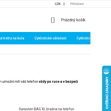
CZK
Přihlášení
NÁKUPNÍ
Prázdný košík
KOŠÍK
ké tretry na kola
Cyklistické oblečení
Cyklistické brýle
vám umožní mít váš telefon
vždy po ruce a v bezpečí
Swissten BAG XL brašna na telefon