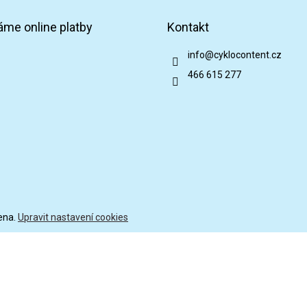
áme online platby
Kontakt
info
@
cyklocontent.cz
466 615 277
ena.
Upravit nastavení cookies