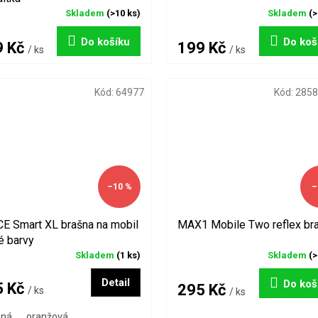
Skladem
(>10 ks)
Skladem
(>
Do košíku
Do koš
9 Kč
199 Kč
/ ks
/ ks
Kód:
64977
Kód:
2858
–10 %
–
E Smart XL brašna na mobil
MAX1 Mobile Two reflex br
é barvy
Skladem
(1 ks)
Skladem
(>
Detail
Do koš
5 Kč
295 Kč
/ ks
/ ks
ená
oranžová