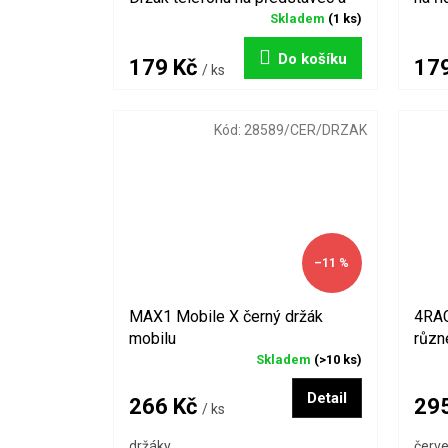
řídítka
Skladem
(1 ks)
Do košíku
179 Kč
17
/ ks
Kód:
28589/CER/DRZAK
–11 %
MAX1 Mobile X černý držák
4RAC
mobilu
různ
Skladem
(>10 ks)
Detail
266 Kč
29
/ ks
držáky
červ