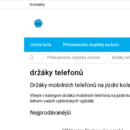
Přejít
Kontakty
na
obsah
Jízdní kola
Příslušenství, doplňky na kolo
Domů
Příslušenství, doplňky na kolo
držáky te
držáky telefonů
Držáky mobilních telefonů na jízdní ko
Vítejte v kategorii držáků mobilních telefonů na jízdní
během vašich cyklistických vyjížděk.
Nejprodávanější