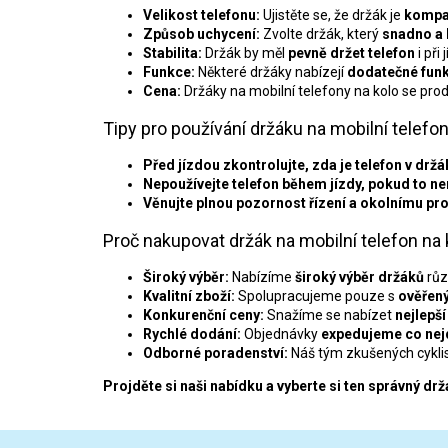
Velikost telefonu:
Ujistěte se, že držák je
kompat
Způsob uchycení:
Zvolte držák, který
snadno a 
Stabilita:
Držák by měl
pevně držet telefon
i při
Funkce:
Některé držáky nabízejí
dodatečné fun
Cena:
Držáky na mobilní telefony na kolo se prod
Tipy pro používání držáku na mobilní telefon
Před jízdou zkontrolujte, zda je telefon v drž
Nepoužívejte telefon během jízdy, pokud to ne
Věnujte plnou pozornost řízení a okolnímu pr
Proč nakupovat držák na mobilní telefon na 
Široký výběr:
Nabízíme
široký výběr držáků
růz
Kvalitní zboží:
Spolupracujeme pouze s
ověřený
Konkurenční ceny:
Snažíme se nabízet
nejlepší
Rychlé dodání:
Objednávky
expedujeme co nej
Odborné poradenství:
Náš tým zkušených cykli
Projděte si naši nabídku a vyberte si ten správný drž
Z