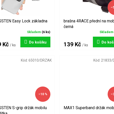
–
STEN Easy Lock základna
brašna 4RACE přední na mob
černá
Skladem
(6 ks)
Sklade
Do košíku
Do koš
9 Kč
139 Kč
/ ks
/ ks
Kód:
65010/DRZAK
Kód:
21833/
–10 %
–
STEN S-grip držák mobilu
MAX1 Superband držák mob
dítka