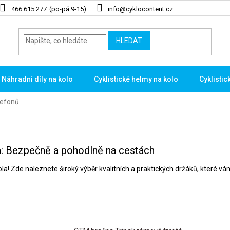
466 615 277
info@cyklocontent.cz
HLEDAT
Náhradní díly na kolo
Cyklistické helmy na kolo
Cyklistic
lefonů
la: Bezpečně a pohodlně na cestách
 kola! Zde naleznete široký výběr kvalitních a praktických držáků, které 