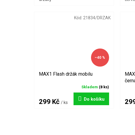
Kód:
21834/DRZAK
–40 %
MAX1 Flash držák mobilu
MAX1
čern
Skladem
(8 ks)
Do košíku
299 Kč
29
/ ks