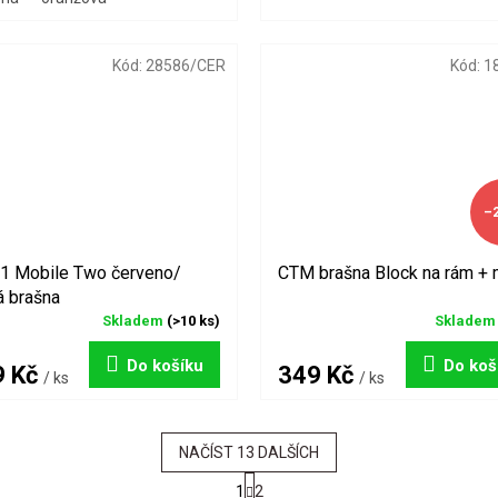
Kód:
28586/CER
Kód:
1
–
 Mobile Two červeno/
CTM brašna Block na rám + 
á brašna
Skladem
(>10 ks)
Sklade
Do košíku
Do koš
9 Kč
349 Kč
/ ks
/ ks
NAČÍST 13 DALŠÍCH
S
1
2