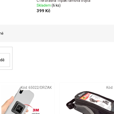
CTM brašna Tripak rámová trojitá
Skladem
(6 ks)
399 Kč
ně
adě
Kód:
65022/DRZAK
Kód: