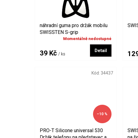
o
d
u
k
náhradní guma pro držák mobilu
SWIS
t
SWISSTEN S-grip
ů
Momentálně nedostupné
Detail
39 Kč
12
/ ks
Kód:
34437
–10 %
PRO-T Silicone universal 530
SWIS
Držák telefonu na představec a
na ři