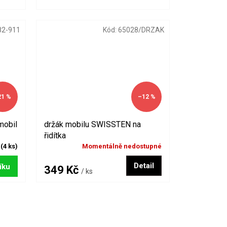
82-911
Kód:
65028/DRZAK
21 %
–12 %
mobil
držák mobilu SWISSTEN na
řidítka
m
(4 ks)
Momentálně nedostupné
Detail
íku
349 Kč
/ ks