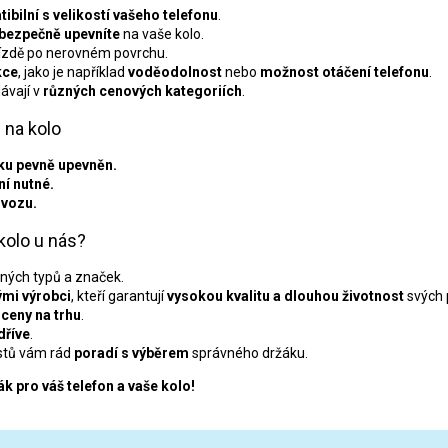
ibilní s velikostí vašeho telefonu
.
bezpečně upevníte
na vaše kolo.
 jízdě po nerovném povrchu.
kce
, jako je například
voděodolnost
nebo
možnost otáčení telefonu
.
ávají v
různých cenových kategoriích
.
 na kolo
áku pevně upevněn.
ní nutné.
ovozu.
kolo u nás?
ných typů a značek.
mi výrobci
, kteří garantují
vysokou kvalitu a dlouhou životnost
svých 
 ceny na trhu
.
dříve
.
stů vám rád
poradí s výběrem
správného držáku.
ák pro váš telefon a vaše kolo!