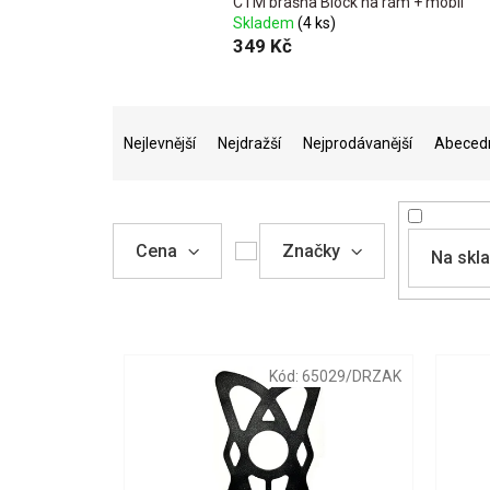
CTM brašna Block na rám + mobil
Skladem
(4 ks)
349 Kč
Ř
a
Nejlevnější
Nejdražší
Nejprodávanější
Abeced
z
e
n
í
Cena
Značky
Na skl
p
r
o
V
d
ý
u
p
Kód:
65029/DRZAK
k
i
t
s
ů
p
r