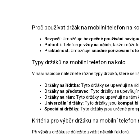
Proč používat držák na mobilní telefon na k
Bezpečí:
Umožňuje
bezpečné používání naviga
Pohodlí:
Telefon je
vždy na očích
, takže můžete
Praktičnost:
Umožňuje
snadné pořizování fotog
Typy držáků na mobilní telefon na kolo
V naší nabídce naleznete různé typy držáků, které se liš
Držáky na řídítka:
Tyto držáky se upevňují na říd
Držáky na představec:
Tyto držáky se upevňují 
Držáky na rám:
Tyto držáky se upevňují na rám 
Univerzální držáky:
Tyto držáky jsou
kompatibil
Speciální držáky:
Tyto držáky jsou určené pro
s
Kritéria pro výběr držáku na mobilní telefon 
Při výběru držáku je důležité zvážit několik faktorů: