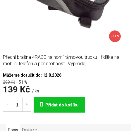
–51 %
Přední brašna 4RACE na horní rámovou trubku - řídítka na
mobilní telefon a pár drobností. Výprodej.
Můžeme doručit do:
12.8.2026
289 Kč
–51 %
139 Kč
/ ks
Měrná
cena:
Přidat do košíku
Popis
Diskuze