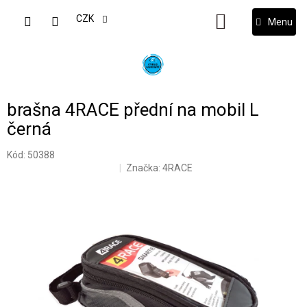
Přejít
na
CZK
NÁKUPNÍ
obsah
KOŠÍK
brašna 4RACE přední na mobil L
černá
Kód:
50388
Značka:
4RACE