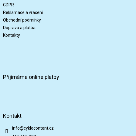
t
GDPR
í
Reklamace a vrácení
Obchodní podmínky
Doprava a platba
Kontakty
Přijímáme online platby
Kontakt
info
@
cyklocontent.cz