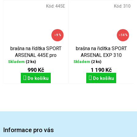
Kód:
445E
Kód:
310
–9 %
–14 %
brašna na řídítka SPORT
brašna na řidítka SPORT
ARSENAL 445E pro
ARSENAL EXP 310
elektrokola
Skladem
(2 ks)
Skladem
(2 ks)
990 Kč
1 190 Kč
Do košíku
Do košíku
Z
á
p
Informace pro vás
a