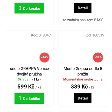
Detail
Do košíku
se zadním nápisem BASSANO
Kód:
018047
Kód:
160519
–14 %
–32 %
sedlo GRAPPA Venice
Monte Grappa sedlo 8
dvojitá pružina
pružin
Skladem
(2 ks)
Momentálně nedostupné
599 Kč
339 Kč
/ ks
/ ks
Detail
Do košíku