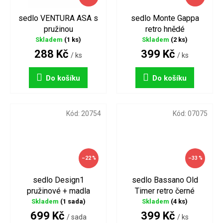
sedlo VENTURA ASA s
sedlo Monte Gappa
pružinou
retro hnědé
Skladem
(1 ks)
Skladem
(2 ks)
288 Kč
399 Kč
/ ks
/ ks
Do košíku
Do košíku
Kód:
20754
Kód:
07075
–22 %
–33 %
sedlo Design1
sedlo Bassano Old
pružinové + madla
Timer retro černé
Skladem
(1 sada)
Skladem
(4 ks)
699 Kč
399 Kč
/ sada
/ ks