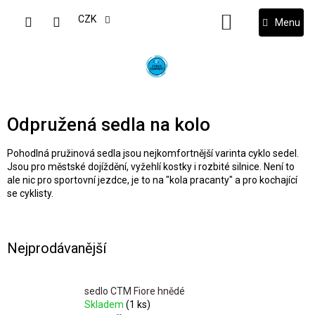
Přejít
na
CZK
NÁKUPNÍ
obsah
KOŠÍK
Odpružená sedla na kolo
Pohodlná pružinová sedla jsou nejkomfortnější varinta cyklo sedel.
Jsou pro městské dojíždění, vyžehlí kostky i rozbité silnice. Není to
ale nic pro sportovní jezdce, je to na "kola pracanty" a pro kochající
se cyklisty.
Nejprodávanější
sedlo CTM Fiore hnědé
Skladem
(1 ks)