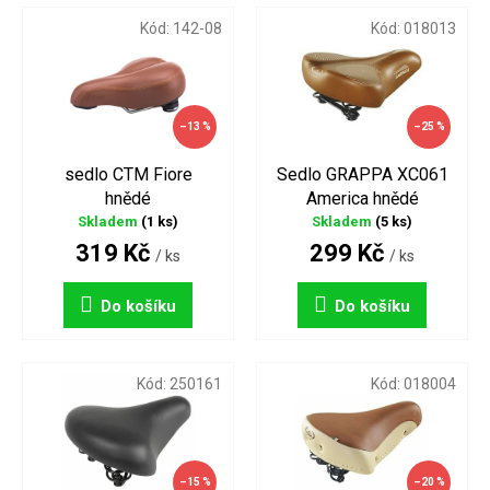
o
p
Kód:
142-08
Kód:
018013
d
i
u
s
k
p
t
r
–13 %
–25 %
ů
o
d
sedlo CTM Fiore
Sedlo GRAPPA XC061
u
hnědé
America hnědé
k
Skladem
(1 ks)
Skladem
(5 ks)
t
319 Kč
299 Kč
/ ks
/ ks
ů
Do košíku
Do košíku
Kód:
250161
Kód:
018004
–15 %
–20 %