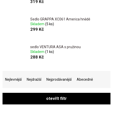
319 Kč
Sedlo GRAPPA XC061 America hnědé
Skladem
(5 ks)
299 Kč
sedlo VENTURA ASA s pružinou
Skladem
(1 ks)
288 Kč
Ř
a
Nejlevnější
Nejdražší
Nejprodávanější
Abecedně
z
e
n
otevřít filtr
í
p
V
r
ý