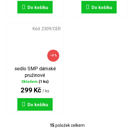
Do košíku
Do košíku
Kód:
2309/CER
–9 %
sedlo SMP dámské
pružinové
Skladem
(1 ks)
299 Kč
/ ks
Do košíku
15
položek celkem
O
v