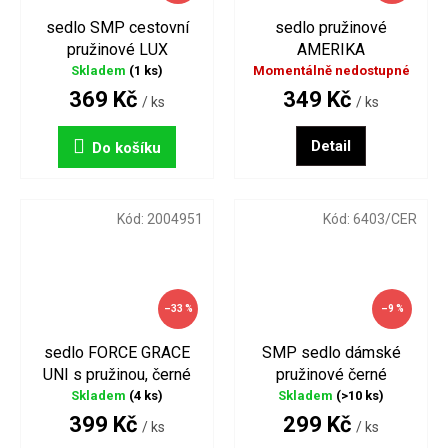
sedlo SMP cestovní
sedlo pružinové
pružinové LUX
AMERIKA
Skladem
(1 ks)
Momentálně nedostupné
369 Kč
349 Kč
/ ks
/ ks
Detail
Do košíku
Kód:
2004951
Kód:
6403/CER
–33 %
–9 %
sedlo FORCE GRACE
SMP sedlo dámské
UNI s pružinou, černé
pružinové černé
ďubkované
Skladem
(4 ks)
Skladem
(>10 ks)
399 Kč
299 Kč
/ ks
/ ks