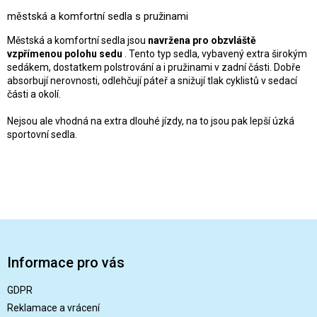
l
městská a komfortní sedla s pružinami
á
d
Městská a komfortní sedla jsou
navržena pro obzvláště
a
vzpřímenou polohu sedu
. Tento typ sedla, vybavený extra širokým
c
sedákem, dostatkem polstrování a i pružinami v zadní části. Dobře
í
absorbují nerovnosti, odlehčují páteř a snižují tlak cyklistů v sedací
p
části a okolí.
r
v
Nejsou ale vhodná na extra dlouhé jízdy, na to jsou pak lepší úzká
k
sportovní sedla.
y
v
ý
p
i
s
Z
u
á
p
Informace pro vás
a
t
GDPR
í
Reklamace a vrácení