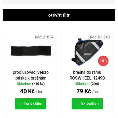
z
e
n
otevřít filtr
í
p
V
r
ý
o
p
Kód:
21854
Kód:
01-943
d
i
u
s
k
p
t
r
–55 %
ů
o
d
prodlužovací velcro
brašna do rámu
u
páska k brašnám
ROSWHEEL-12490
k
MAX1
černo-modrá
Skladem
(>10 ks)
Skladem
(2 ks)
t
40 Kč
79 Kč
/ ks
/ ks
ů
Do košíku
Do košíku