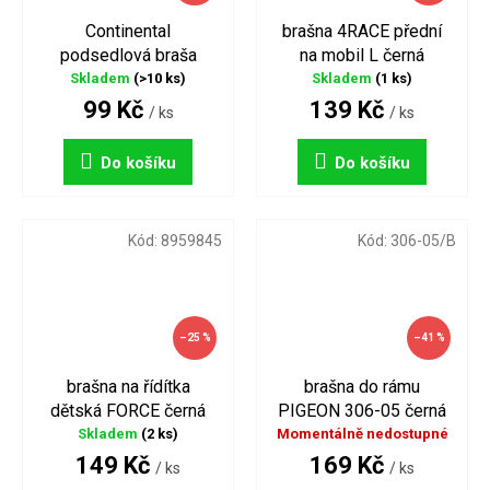
Continental
brašna 4RACE přední
podsedlová braša
na mobil L černá
ROAD
Skladem
(>10 ks)
Skladem
(1 ks)
99 Kč
139 Kč
/ ks
/ ks
Do košíku
Do košíku
Kód:
8959845
Kód:
306-05/B
–25 %
–41 %
brašna na řídítka
brašna do rámu
dětská FORCE černá
PIGEON 306-05 černá
Skladem
(2 ks)
Momentálně nedostupné
149 Kč
169 Kč
/ ks
/ ks