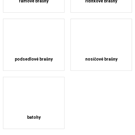
rámové brašny
řidítkové brašny
podsedlové brašny
nosičové brašny
batohy