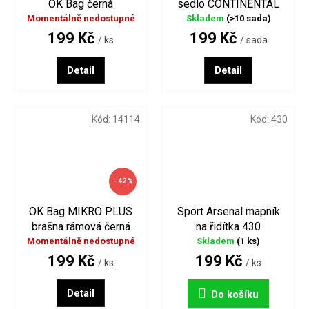
OK Bag černá
sedlo CONTINENTAL
Tube Bag MTB
Momentálně nedostupné
Skladem
(>10 sada)
199 Kč
199 Kč
/ ks
/ sada
Detail
Detail
Kód:
14114
Kód:
430
–42 %
OK Bag MIKRO PLUS
Sport Arsenal mapník
brašna rámová černá
na řidítka 430
Momentálně nedostupné
Skladem
(1 ks)
199 Kč
199 Kč
/ ks
/ ks
Detail
Do košíku