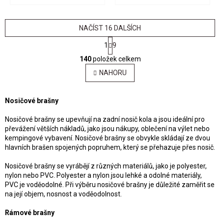
NAČÍST 16 DALŠÍCH
S
1
9
t
O
r
140
položek celkem
v
á
l
NAHORU
n
á
k
o
d
v
a
Nosičové brašny
á
c
n
í
Nosičové brašny se upevňují na zadní nosič kola a jsou ideální pro
í
p
převážení větších nákladů, jako jsou nákupy, oblečení na výlet nebo
r
kempingové vybavení. Nosičové brašny se obvykle skládají ze dvou
v
hlavních brašen spojených popruhem, který se přehazuje přes nosič.
k
y
Nosičové brašny se vyrábějí z různých materiálů, jako je polyester,
v
nylon nebo PVC. Polyester a nylon jsou lehké a odolné materiály,
ý
PVC je voděodolné. Při výběru nosičové brašny je důležité zaměřit se
p
na její objem, nosnost a voděodolnost.
i
s
Rámové brašny