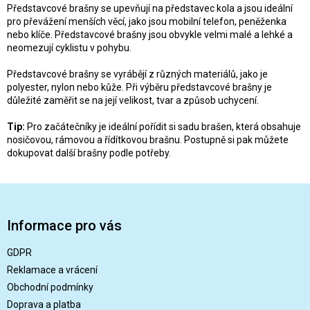
Představcové brašny se upevňují na představec kola a jsou ideální
pro převážení menších věcí, jako jsou mobilní telefon, peněženka
nebo klíče. Představcové brašny jsou obvykle velmi malé a lehké a
neomezují cyklistu v pohybu.
Představcové brašny se vyrábějí z různých materiálů, jako je
polyester, nylon nebo kůže. Při výběru představcové brašny je
důležité zaměřit se na její velikost, tvar a způsob uchycení.
Tip:
Pro začátečníky je ideální pořídit si sadu brašen, která obsahuje
nosičovou, rámovou a řídítkovou brašnu. Postupně si pak můžete
dokupovat další brašny podle potřeby.
Z
á
p
Informace pro vás
a
t
GDPR
í
Reklamace a vrácení
Obchodní podmínky
Doprava a platba