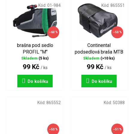
Kód:
01-984
Kód:
865551
–60 %
–50 %
brašna pod sedlo
Continental
PROFIL "M"
podsedlová braša MTB
Skladem
(5 ks)
Skladem
(>10 ks)
99 Kč
99 Kč
/ ks
/ ks
Do košíku
Do košíku
Kód:
865552
Kód:
50388
–50 %
–51 %