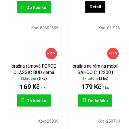
Detail
Do košíku
Kód:
89602605
Kód:
01-916
–15 %
–38 %
brašna rámová FORCE
brašna na rám na mobil
CLASSIC BUD černá
SAHOO C 122001
Skladem
(5 ks)
Skladem
(2 ks)
169 Kč
179 Kč
/ ks
/ ks
Do košíku
Do košíku
Kód:
29839
Kód:
250710