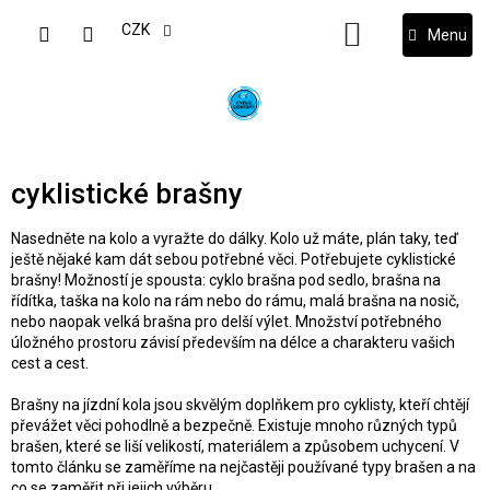
Přejít
na
CZK
NÁKUPNÍ
obsah
KOŠÍK
cyklistické brašny
Nasedněte na kolo a vyražte do dálky. Kolo už máte, plán taky, teď
ještě nějaké kam dát sebou potřebné věci.
Potřebujete cyklistické
brašny! Možností je spousta: cyklo b
rašna pod sedlo, brašna na
řídítka, taška na kolo na rám nebo do rámu, malá brašna na nosič,
nebo naopak velká brašna pro delší výlet. Množství potřebného
úložného prostoru závisí především na délce a charakteru vašich
cest a cest.
Brašny na jízdní kola jsou skvělým doplňkem pro cyklisty, kteří chtějí
převážet věci pohodlně a bezpečně. Existuje mnoho různých typů
brašen, které se liší velikostí, materiálem a způsobem uchycení. V
tomto článku se zaměříme na nejčastěji používané typy brašen a na
co se zaměřit při jejich výběru.