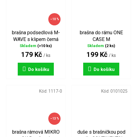
–10 %
brašna podsedlová M-
brašna do rámu ONE
WAVE s klipem černá
CASE M
Skladem
(>10 ks)
Skladem
(2 ks)
179 Kč
199 Kč
/ ks
/ ks
Do košíku
Do košíku
Kód:
1117-0
Kód:
0101025
–13 %
brašna rámová MIKRO
duše s brašničkou pod