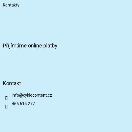
Kontakty
Přijímáme online platby
Kontakt
info
@
cyklocontent.cz
466 615 277