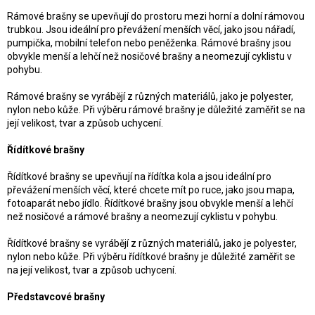
u
Rámové brašny se upevňují do prostoru mezi horní a dolní rámovou
trubkou. Jsou ideální pro převážení menších věcí, jako jsou nářadí,
pumpička, mobilní telefon nebo peněženka. Rámové brašny jsou
obvykle menší a lehčí než nosičové brašny a neomezují cyklistu v
pohybu.
Rámové brašny se vyrábějí z různých materiálů, jako je polyester,
nylon nebo kůže. Při výběru rámové brašny je důležité zaměřit se na
její velikost, tvar a způsob uchycení.
Řídítkové brašny
Řídítkové brašny se upevňují na řídítka kola a jsou ideální pro
převážení menších věcí, které chcete mít po ruce, jako jsou mapa,
fotoaparát nebo jídlo. Řídítkové brašny jsou obvykle menší a lehčí
než nosičové a rámové brašny a neomezují cyklistu v pohybu.
Řídítkové brašny se vyrábějí z různých materiálů, jako je polyester,
nylon nebo kůže. Při výběru řídítkové brašny je důležité zaměřit se
na její velikost, tvar a způsob uchycení.
Představcové brašny