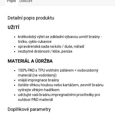
Popis
Diskuze
Detailní popis produktu
UŽITÍ
krátkodobý výlet se základní výbavou uvnitř brašny -
tričko, cyklo-rukavice
opravárenská sada na kolo / duše, nářadí
nezbytné drobnosti / klíče, peníze
MATERIÁL A ÚDRŽBA
100% PAD s TPU vnitřním zátěrem = vodovzdorný
materiál (ne vodotěsný)
vnější impregnace brašny
čistěte vlhkou houbou nebo kartáčem, zevnitř brašnu
vytírejte vlhkým hadříkem
udržujte vaši brašnu impregnačními prostředky pro
outdoor PAD materiál
Doplňkové parametry