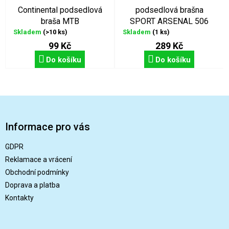
Continental podsedlová
podsedlová brašna
braša MTB
SPORT ARSENAL 506
Skladem
(>10 ks)
Skladem
(1 ks)
99 Kč
289 Kč
Do košíku
Do košíku
Z
á
p
Informace pro vás
a
t
GDPR
í
Reklamace a vrácení
Obchodní podmínky
Doprava a platba
Kontakty