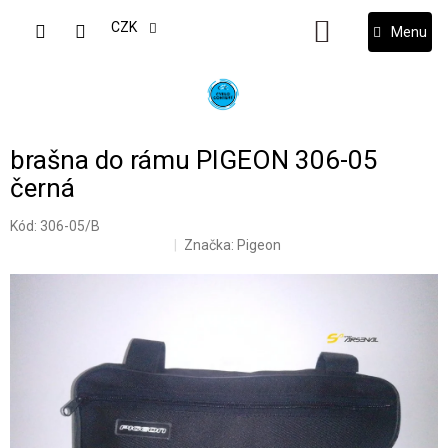
Přejít
na
CZK
NÁKUPNÍ
obsah
KOŠÍK
brašna do rámu PIGEON 306-05
černá
Kód:
306-05/B
Značka:
Pigeon