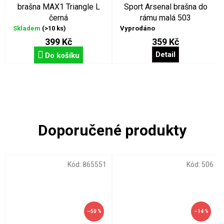
brašna MAX1 Triangle L
Sport Arsenal brašna do
černá
rámu malá 503
Skladem
(>10 ks)
Vyprodáno
399 Kč
359 Kč
Detail
Do košíku
Kód:
865551
Kód:
506
–50 %
–14 %