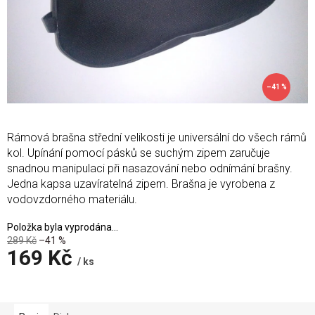
–41 %
Rámová brašna střední velikosti je universální do všech rámů
kol. Upínání pomocí pásků se suchým zipem zaručuje
snadnou manipulaci při nasazování nebo odnímání brašny.
Jedna kapsa uzavíratelná zipem. Brašna je vyrobena z
vodovzdorného materiálu.
Položka byla vyprodána…
289 Kč
–41 %
169 Kč
/ ks
Měrná
cena: