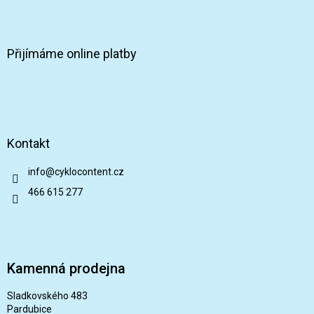
Přijímáme online platby
Kontakt
info
@
cyklocontent.cz
466 615 277
Kamenná prodejna
Sladkovského 483
Pardubice