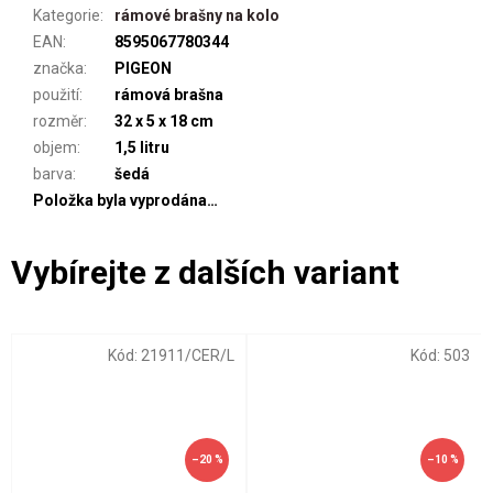
Kategorie
:
rámové brašny na kolo
EAN
:
8595067780344
značka
:
PIGEON
použití
:
rámová brašna
rozměr
:
32 x 5 x 18 cm
objem
:
1,5 litru
barva
:
šedá
Položka byla vyprodána…
Kód:
21911/CER/L
Kód:
503
–20 %
–10 %