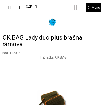
Přejít
na
CZK
NÁKUPNÍ
obsah
KOŠÍK
OK BAG Lady duo plus brašna
rámová
Kód:
1120-7
Značka:
OK BAG