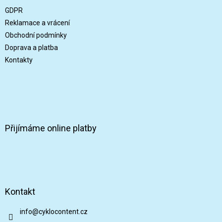
t
GDPR
í
Reklamace a vrácení
Obchodní podmínky
Doprava a platba
Kontakty
Přijímáme online platby
Kontakt
info
@
cyklocontent.cz