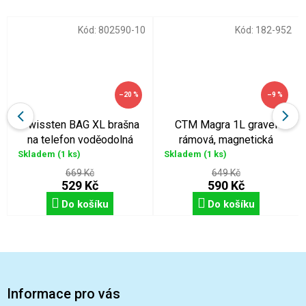
Kód:
802590-10
Kód:
182-952
–20 %
–9 %
Swissten BAG XL brašna
CTM Magra 1L gravel
na telefon voděodolná
rámová, magnetická
Skladem
(1 ks)
Skladem
(1 ks)
669 Kč
649 Kč
529 Kč
590 Kč
Do košíku
Do košíku
Z
á
p
Informace pro vás
a