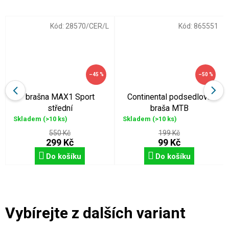
Kód:
28570/CER/L
Kód:
865551
–45 %
–50 %
brašna MAX1 Sport
Continental podsedlová
střední
braša MTB
Skladem
(>10 ks)
Skladem
(>10 ks)
550 Kč
199 Kč
299 Kč
99 Kč
Do košíku
Do košíku