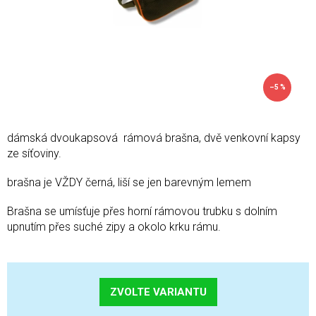
–5 %
dámská dvoukapsová rámová brašna, dvě venkovní kapsy
ze síťoviny.
brašna je VŽDY černá, liší se jen barevným lemem
Brašna se umísťuje přes horní rámovou trubku s dolním
upnutím přes suché zipy a okolo krku rámu.
ZVOLTE VARIANTU