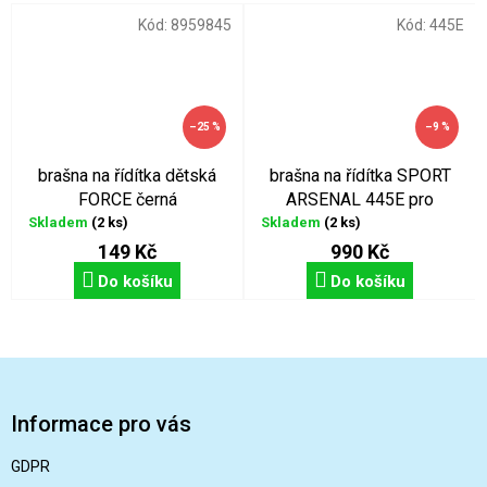
Kód:
8959845
Kód:
445E
–25 %
–9 %
brašna na řídítka dětská
brašna na řídítka SPORT
FORCE černá
ARSENAL 445E pro
elektrokola
Skladem
(2 ks)
Skladem
(2 ks)
149 Kč
990 Kč
Do košíku
Do košíku
Z
á
p
Informace pro vás
a
t
GDPR