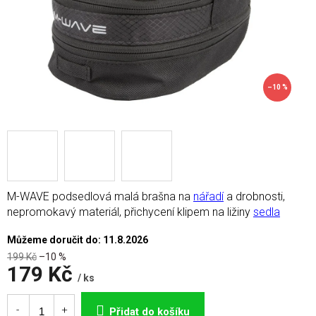
–10 %
M-WAVE podsedlová malá brašna na
nářadí
a drobnosti,
nepromokavý materiál, přichycení klipem na ližiny
sedla
Můžeme doručit do:
11.8.2026
199 Kč
–10 %
179 Kč
/ ks
Měrná
cena:
Přidat do košíku