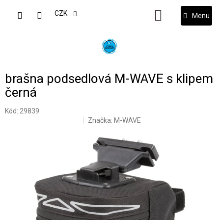
Přejít
na
CZK
NÁKUPNÍ
obsah
KOŠÍK
brašna podsedlová M-WAVE s klipem
černá
Kód:
29839
Značka:
M-WAVE