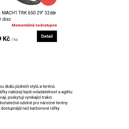
k MACH1 TRK 650 29" 32děr
ý disc
Momentálně nedostupné
Detail
9 Kč
/ ks
O
v
l
á
ou škálu jízdních stylů a terénů.
d
ky nabízejí lepší ovladatelnost a agilitu.
a
ají, poskytují vynikající trakci.
c
 dostatečně odolné pro náročné terény.
í
ě dostupnější než karbonové ráfky.
p
r
v
k