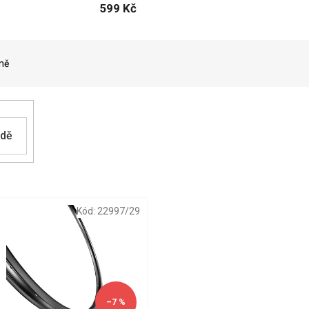
599 Kč
ně
adě
Kód:
22997/29
–7 %