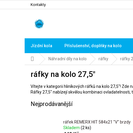
Přejít
Kontakty
na
obsah
Jízdní kola
Příslušenství, doplňky na kolo
Domů
Náhradní díly na kolo
ráfky
ráfky 
ráfky na kolo 27,5"
Vítejte v kategorii hliníkových ráfků na kolo 27,5"! Zde n
Ráfky 27,5" nabízejí skvělou kombinaci ovladatelnosti, 
Nejprodávanější
ráfek REMERX HIT 584x21 "V" brzdy
Skladem
(2 ks)