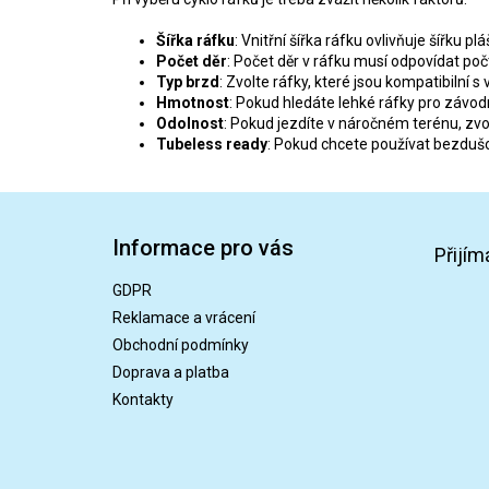
Šířka ráfku
: Vnitřní šířka ráfku ovlivňuje šířku pl
Počet děr
: Počet děr v ráfku musí odpovídat počt
Typ brzd
: Zvolte ráfky, které jsou kompatibilní
Hmotnost
: Pokud hledáte lehké ráfky pro závodní
Odolnost
: Pokud jezdíte v náročném terénu, zvol
Tubeless ready
: Pokud chcete používat bezdušo
Z
á
Informace pro vás
p
Přijím
a
GDPR
t
Reklamace a vrácení
í
Obchodní podmínky
Doprava a platba
Kontakty