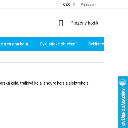
CZK
Přihlášení
NÁKUPNÍ
Prázdný košík
KOŠÍK
ké tretry na kola
Cyklistické oblečení
Cyklistické brýle
orská kola, trailová kola, enduro kola a elektrokola.