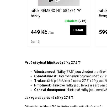
u
k
ráfek REMERX HIT 584x21 "V"
ráfe
t
brzdy
čern
ů
Skladem
(2 ks)
Detail
449 Kč
59
/ ks
černá
Proč si vybrat hliníkové ráfky 27,5"?
Všestrannost
: Ráfky 27,5" jsou vhodné pro širok
Ovladatelnost
: Díky menšímu průměru než 29" ráf
Trakce
: Širší pláště, které se na 27,5" ráfky použív
Hmotnost
: Hliníkové ráfky jsou lehké a zároveň
Cenová dostupnost
: Hliníkové ráfky jsou cenov
Jak vybrat správné ráfky 27,5"?
Při výběru cyklo ráfků je třeba zvážit několik faktorů: