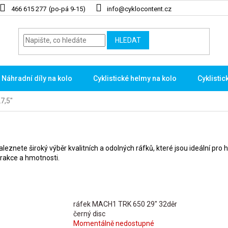
466 615 277
info@cyklocontent.cz
HLEDAT
Náhradní díly na kolo
Cyklistické helmy na kolo
Cyklistic
27,5"
aleznete široký výběr kvalitních a odolných ráfků, které jsou ideální pro h
trakce a hmotnosti.
ráfek MACH1 TRK 650 29" 32děr
černý disc
Momentálně nedostupné