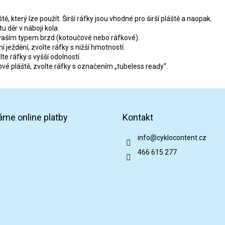
y
v
áště, který lze použít. Širší ráfky jsou vhodné pro širší pláště a naopak.
ý
u děr v náboji kola.
p
 s vaším typem brzd (kotoučové nebo ráfkové).
i
 ježdění, zvolte ráfky s nižší hmotností.
s
te ráfky s vyšší odolností.
u
vé pláště, zvolte ráfky s označením „tubeless ready“.
áme online platby
Kontakt
info
@
cyklocontent.cz
466 615 277