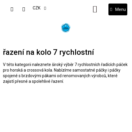
Přejít
na
CZK
NÁKUPNÍ
obsah
KOŠÍK
řazení na kolo 7 rychlostní
V této kategorii naleznete široký výběr 7 rychlostních řadících páček
pro horská a crossová kola. Nabízíme samostatné páčky i páčky
spojené s brzdovými pákami od renomovaných výrobců, které
zajistí přesné a spolehlivé řazení.