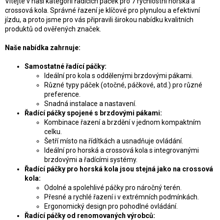
d
Vítejte v naší kategorii řadících páček pro 7 rychlostní horská a
a
crossová kola. Správné řazení je klíčové pro plynulou a efektivní
c
jízdu, a proto jsme pro vás připravili širokou nabídku kvalitních
í
produktů od ověřených značek.
p
r
Naše nabídka zahrnuje:
v
k
Samostatné řadící páčky:
y
Ideální pro kola s oddělenými brzdovými pákami.
v
Různé typy páček (otočné, páčkové, atd.) pro různé
ý
preference.
p
Snadná instalace a nastavení.
i
Řadící páčky spojené s brzdovými pákami:
s
Kombinace řazení a brzdění v jednom kompaktním
u
celku.
Šetří místo na řídítkách a usnadňuje ovládání.
Ideální pro horská a crossová kola s integrovanými
brzdovými a řadícími systémy.
Řadící páčky pro horská kola jsou stejná jako na crossová
kola:
Odolné a spolehlivé páčky pro náročný terén.
Přesné a rychlé řazení i v extrémních podmínkách.
Ergonomický design pro pohodlné ovládání.
Řadící páčky od renomovaných výrobců: