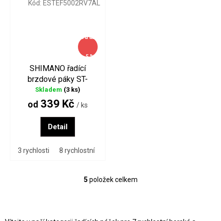
Kód:
ESTEF5002RV7AL
od
až
–5 %
SHIMANO řadící
brzdové páky ST-
EF500 3x7 a 3x8
Skladem
(3 ks)
rychlostí
339 Kč
od
/ ks
Detail
3 rychlosti
8 rychlostní
3x7 rychlostí pár
3x8 rychlostí pár
5
položek celkem
O
v
l
á