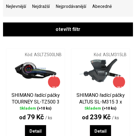
a
Nejlevnější
Nejdražší
Nejprodávanější
Abecedně
z
e
n
otevřít filtr
í
p
V
r
ý
o
p
Kód:
ASLTZ500LNB
Kód:
ASLM315LB
d
i
u
s
k
p
od
až
od
až
t
r
ů
o
–20 %
–20 %
d
SHIMANO řadící páčky
SHIMANO řadící páčky
u
TOURNEY SL-TZ500 3
ALTUS SL-M315 3 x
k
x 6 a 7 rychlostí
7/8 rychlostí
Skladem
(>10 ks)
Skladem
(>10 ks)
t
79 Kč
239 Kč
od
od
/ ks
/ ks
ů
Detail
Detail