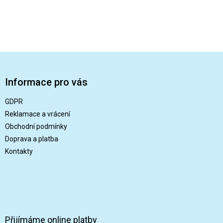
Z
á
p
Informace pro vás
a
t
GDPR
í
Reklamace a vrácení
Obchodní podmínky
Doprava a platba
Kontakty
Přijímáme online platby