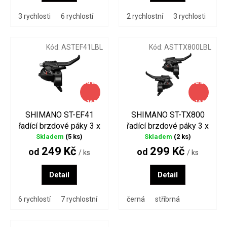
3 rychlosti
6 rychlostí
7 rychlostní
2 rychlostní
3 rychlosti
7 r
Kód:
ASTEF41LBL
Kód:
ASTTX800LBL
od
až
od
až
–16 %
–16 %
SHIMANO ST-EF41
SHIMANO ST-TX800
řadící brzdové páky 3 x
řadící brzdové páky 3 x
6/7 rychlostní
7/8 rychlostí
Skladem
(5 ks)
Skladem
(2 ks)
249 Kč
299 Kč
od
od
/ ks
/ ks
Detail
Detail
6 rychlostí
7 rychlostní
3x7 rychlostí pár
černá
stříbrná