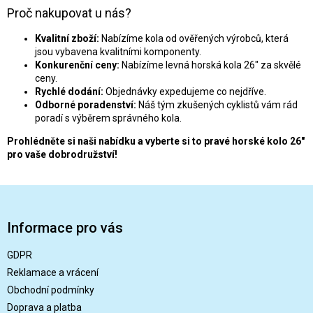
Proč nakupovat u nás?
Kvalitní zboží:
Nabízíme kola od ověřených výrobců, která
jsou vybavena kvalitními komponenty.
Konkurenční ceny:
Nabízíme levná horská kola 26" za skvělé
ceny.
Rychlé dodání:
Objednávky expedujeme co nejdříve.
Odborné poradenství:
Náš tým zkušených cyklistů vám rád
poradí s výběrem správného kola.
Prohlédněte si naši nabídku a vyberte si to pravé horské kolo 26"
pro vaše dobrodružství!
Z
á
p
Informace pro vás
a
t
GDPR
í
Reklamace a vrácení
Obchodní podmínky
Doprava a platba