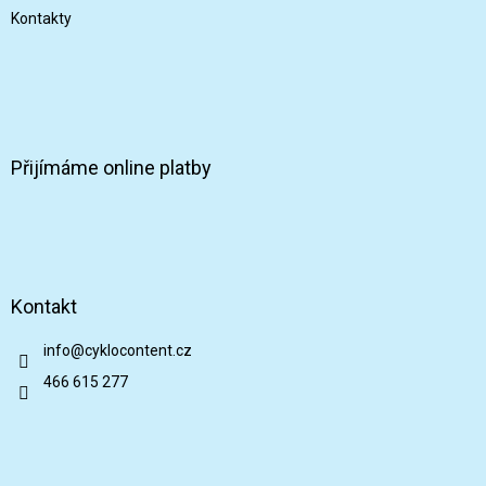
Kontakty
Přijímáme online platby
Kontakt
info
@
cyklocontent.cz
466 615 277