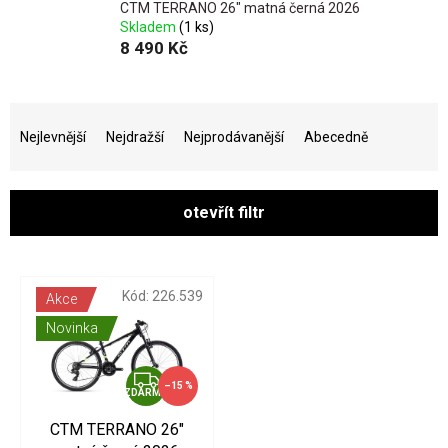
CTM TERRANO 26" matná černá 2026
Skladem
(1 ks)
8 490 Kč
Ř
a
Nejlevnější
Nejdražší
Nejprodávanější
Abecedně
z
e
n
otevřít filtr
í
p
V
r
ý
o
p
Kód:
226.539
Akce
d
i
Novinka
u
s
k
p
t
r
Z
–15 %
ZDARMA
ů
o
D
d
A
CTM TERRANO 26"
u