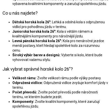
v
vybavena kvalitními komponenty a zaručují spolehlivou jízdu.
ý
Co u nás najdete?
p
i
s
Dětská horská kola 26":
Lehká a odolná kola s odpruženou
u
vidlicí pro pohodlnou jízdu v terénu.
Juniorská horská kola 26":
Kola s větším rámem a
kvalitnějšími komponenty pro náročnější jízdu.
Levná pánská horská kola 26":
Kola pro nenáročné jezdce
menší postavy, kteří hledají spolehlivé kolo za rozumnou
cenu.
Široký výběr barev a designů:
Vyberte si kolo, které bude
vyhovovat vašemu stylu.
Jak vybrat správné horské kolo 26"?
Velikost rámu:
Zvolte velikost rámu podle výšky postavy.
Odpružená vidlice:
Odpružená vidlice zvyšuje komfort jízdy v
terénu.
Počet převodů:
Zvolte počet převodů podle náročnosti
terénu, ve kterém budete jezdit.
Komponenty:
Zvolte kvalitní komponenty, které zaručují
spolehlivou jízdu.