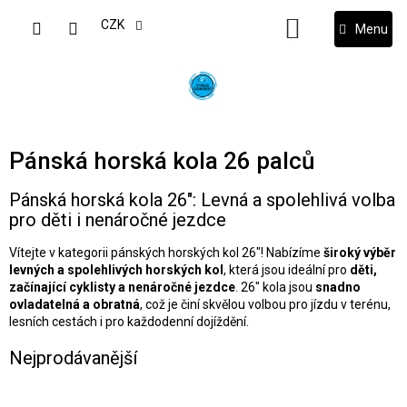
Přejít
na
CZK
NÁKUPNÍ
obsah
KOŠÍK
Pánská horská kola 26 palců
Pánská horská kola 26": Levná a spolehlivá volba
pro děti i nenáročné jezdce
Vítejte v kategorii pánských horských kol 26"! Nabízíme
široký výběr
levných a spolehlivých horských kol
, která jsou ideální pro
děti,
začínající cyklisty a nenáročné jezdce
. 26" kola jsou
snadno
ovladatelná a obratná
, což je činí skvělou volbou pro jízdu v terénu,
lesních cestách i pro každodenní dojíždění.
Nejprodávanější