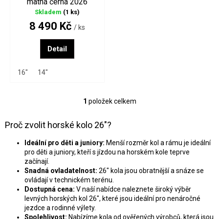
R
matná černá 2026
k
Skladem
(1 ks)
M
t
8 490 Kč
A
/ ks
ů
Detail
16"
14"
1
položek celkem
O
v
l
Proč zvolit horské kolo 26"?
á
d
Ideální pro děti a juniory:
Menší rozměr kol a rámu je ideální
a
pro děti a juniory, kteří s jízdou na horském kole teprve
c
začínají.
í
Snadná ovladatelnost:
26" kola jsou obratnější a snáze se
p
ovládají v technickém terénu.
r
Dostupná cena:
V naší nabídce naleznete široký výběr
v
levných horských kol 26", které jsou ideální pro nenáročné
k
jezdce a rodinné výlety.
y
Spolehlivost:
Nabízíme kola od ověřených výrobců, která jsou