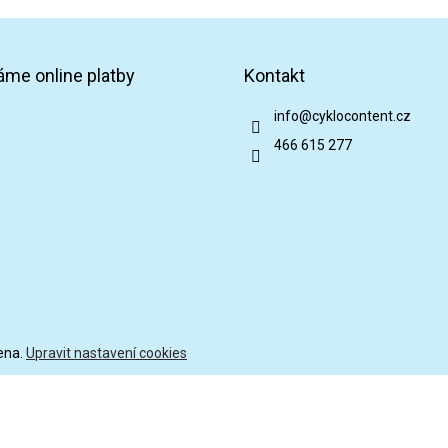
p
i
s
u
áme online platby
Kontakt
info
@
cyklocontent.cz
466 615 277
ena.
Upravit nastavení cookies