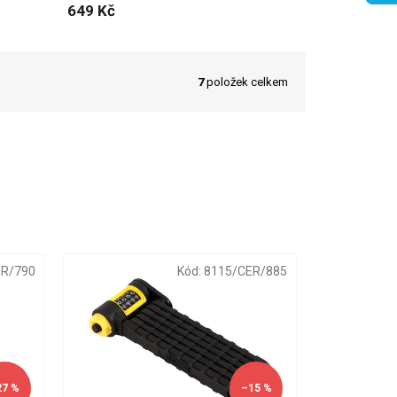
649 Kč
7
položek celkem
ER/790
Kód:
8115/CER/885
27 %
–15 %