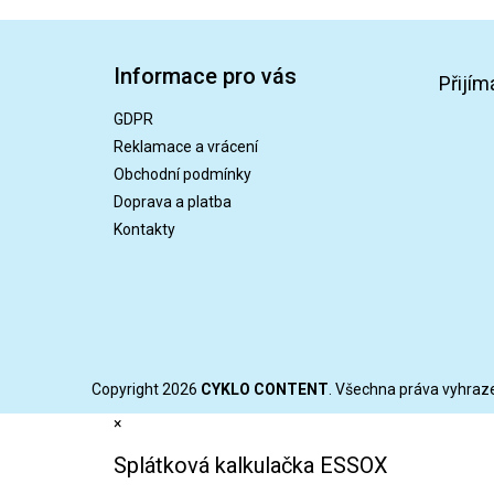
Z
á
Informace pro vás
p
Přijím
a
GDPR
t
Reklamace a vrácení
í
Obchodní podmínky
Doprava a platba
Kontakty
Copyright 2026
CYKLO CONTENT
. Všechna práva vyhraz
×
Splátková kalkulačka ESSOX