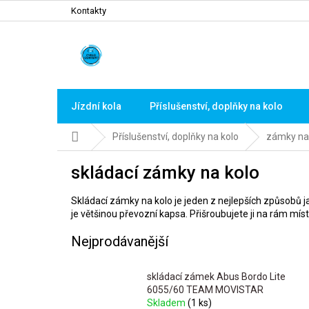
Přejít
Kontakty
na
obsah
Jízdní kola
Příslušenství, doplňky na kolo
Domů
Příslušenství, doplňky na kolo
zámky na
skládací zámky na kolo
Skládací zámky na kolo je jeden z nejlepších způsobů j
je většinou převozní kapsa. Přišroubujete ji na rám mís
Nejprodávanější
skládací zámek Abus Bordo Lite
6055/60 TEAM MOVISTAR
Skladem
(1 ks)