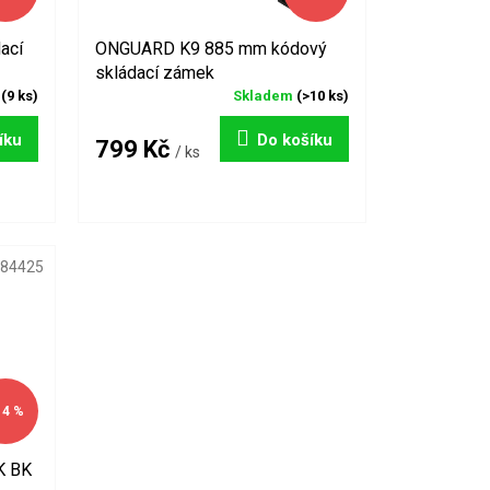
ací
ONGUARD K9 885 mm kódový
skládací zámek
m
(9 ks)
Skladem
(>10 ks)
íku
Do košíku
799 Kč
/ ks
84425
14 %
K BK