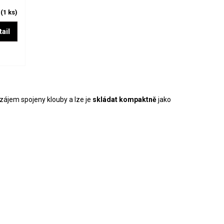
m
(1 ks)
ail
zájem spojeny klouby a lze je
skládat kompaktně
jako