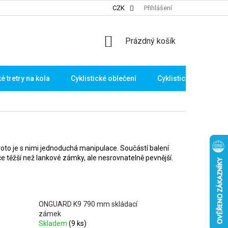
CZK
Přihlášení
NÁKUPNÍ
Prázdný košík
KOŠÍK
ké tretry na kola
Cyklistické oblečení
Cyklistické brýle
roto je s nimi jednoduchá manipulace. Součástí balení
ce těžší než lankové zámky, ale nesrovnatelně pevnější.
ONGUARD K9 790 mm skládací
zámek
Skladem
(9 ks)