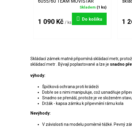
6055/60 TEAM MOVISTAR
sklá
Skladem
(1 ks)
Do košíku
1 090 Kč
1 2
/ ks
Skládací zámek matně připomíná skládací metr, protože 
skládací metr
. Bývají poplastované a lze je
snadno pře
výhody:
Špičková ochrana proti krádeži
Dobře se s nimi manipuluje, což usnadňuje při
Snadno se přenáší, protože je ve složeném stavu
Držák - kapsa zámku k připevnění rámu kola
Nevýhody:
V závislosti na modelu poměrně těžké. Pevný zá