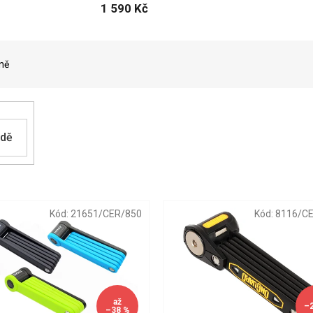
1 590 Kč
ně
adě
Kód:
21651/CER/850
Kód:
8116/C
až
–
–38 %