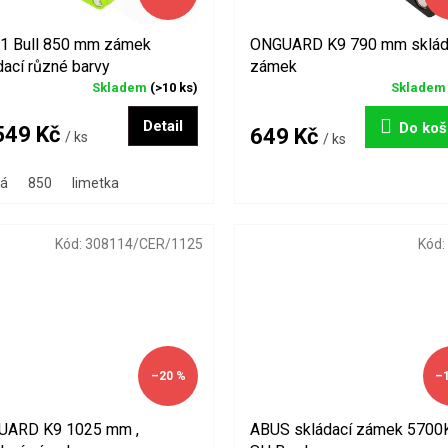
 Bull 850 mm zámek
ONGUARD K9 790 mm sklád
dací různé barvy
zámek
Skladem
(>10 ks)
Sklade
Detail
Do koš
49 Kč
649 Kč
/ ks
/ ks
á
850
limetka
Kód:
308114/CER/1125
Kód:
–20 %
–
UARD K9 1025 mm ,
ABUS skládací zámek 5700