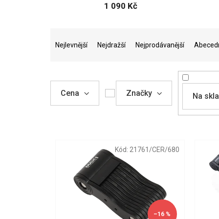
1 090 Kč
Ř
a
Nejlevnější
Nejdražší
Nejprodávanější
Abeced
z
e
n
í
Cena
Značky
Na skl
p
r
o
V
d
ý
u
p
Kód:
21761/CER/680
k
i
t
s
ů
p
r
o
d
–16 %