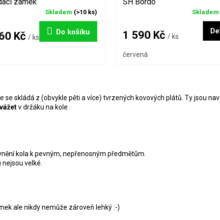
dací zámek
SH Bordo
Skladem
(>10 ks)
Sklade
Det
Do košíku
1 590 Kč
60 Kč
/ ks
/ ks
červená
O
v
se skládá z (obvykle pěti a více) tvrzených kovových plátů. Ty jsou nav
l
vážet
v držáku na kole .
á
d
a
c
í
pevnění kola k pevným, nepřenosným předmětům.
p
 nejsou velké.
r
v
k
y
v
mek ale nikdy nemůže zároveň lehký :-)
ý