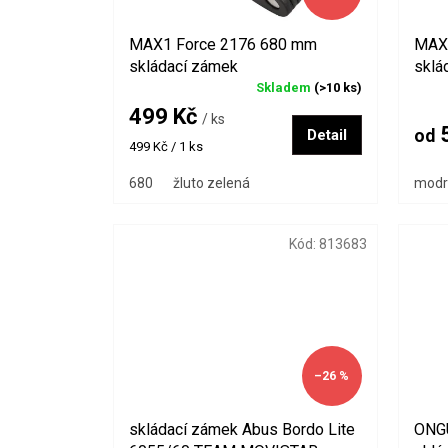
u
k
MAX1 Force 2176 680 mm
MAX1
t
skládací zámek
sklá
ů
Skladem
(>10 ks)
499 Kč
/ ks
5
Detail
od
Měrná
499 Kč / 1 ks
cena:
680
žluto zelená
modr
Kód:
813683
–26 %
skládací zámek Abus Bordo Lite
ONG