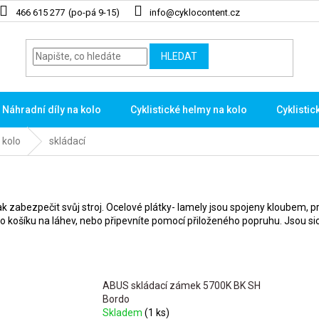
466 615 277
info@cyklocontent.cz
HLEDAT
Náhradní díly na kolo
Cyklistické helmy na kolo
Cyklistic
 kolo
skládací
ak zabezpečit svůj stroj. Ocelové plátky- lamely jsou spojeny kloubem, p
to košíku na láhev, nebo připevníte pomocí přiloženého popruhu. Jsou si
ABUS skládací zámek 5700K BK SH
Bordo
Skladem
(1 ks)