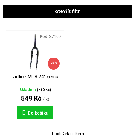
e
n
otevřít filtr
í
p
V
r
ý
o
p
Kód:
27107
d
i
u
s
k
p
t
r
–8 %
ů
o
d
vidlice MTB 24" černá
u
k
Skladem
(>10 ks)
t
549 Kč
/ ks
ů
Do košíku
1
položek celkem