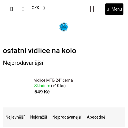
Přejít
na
CZK
NÁKUPNÍ
obsah
KOŠÍK
ostatní vidlice na kolo
Nejprodávanější
vidlice MTB 24" černá
Skladem
(>10 ks)
549 Kč
Ř
a
Nejlevnější
Nejdražší
Nejprodávanější
Abecedně
z