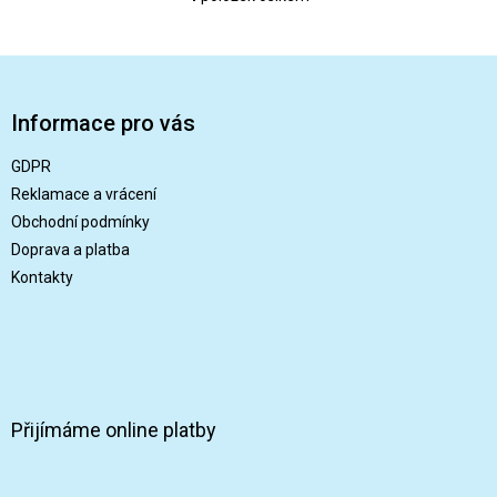
O
v
l
Z
á
á
d
a
p
Informace pro vás
c
a
í
t
GDPR
p
í
r
Reklamace a vrácení
v
Obchodní podmínky
k
Doprava a platba
y
v
Kontakty
ý
p
i
s
u
Přijímáme online platby