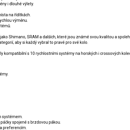
r
ny i dlouhé výlety.
v
k
sta na řídítkách.
y
 rychlou výměnu.
v
ystémů.
ý
p
jako Shimano, SRAM a dalších, které jsou známé svou kvalitou a spolehl
i
gorií, aby si každý vybral to pravé pro své kolo.
s
u
yly kompatibilní s 10 rychlostními systémy na horských i crossových kole
témy.
ním systémem.
 páčky spojené s brzdovou pákou.
 a preferencím.