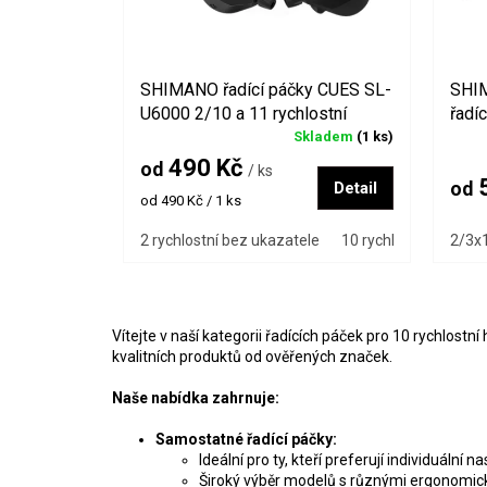
d
u
k
SHIMANO řadící páčky CUES SL-
SHI
t
U6000 2/10 a 11 rychlostní
řadí
ů
Skladem
(1 ks)
490 Kč
od
/ ks
5
Detail
od
Měrná
od 490 Kč / 1 ks
cena:
2 rychlostní bez ukazatele
10 rychlostní s ukaz
2/3x1
Vítejte v naší kategorii řadících páček pro 10 rychlostní
kvalitních produktů od ověřených značek.
Naše nabídka zahrnuje:
Samostatné řadící páčky:
Ideální pro ty, kteří preferují individuál
Široký výběr modelů s různými ergonomick