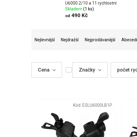
U6000 2/10 a 11 rychlostní
Skladem
(1 ks)
490 Kč
od
Ř
a
Nejlevnější
Nejdražší
Nejprodávanější
Abeced
z
e
n
í
Cena
Značky
počet ryc
p
r
o
V
d
ý
u
p
Kód:
ESLU6000LB1P
k
i
t
s
ů
p
r
o