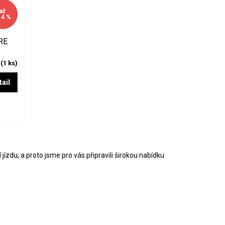
až
14 %
RE
m
(1 ks)
ail
1 rychlostní bez ukazatele
 jízdu, a proto jsme pro vás připravili širokou nabídku