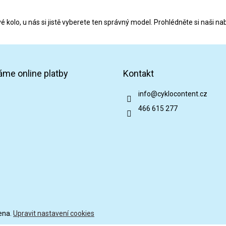
 kolo, u nás si jistě vyberete ten správný model. Prohlédněte si naši nabí
áme online platby
Kontakt
info
@
cyklocontent.cz
466 615 277
ena.
Upravit nastavení cookies