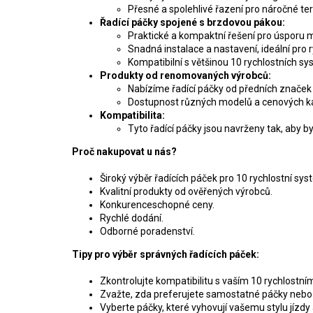
Přesné a spolehlivé řazení pro náročné teré
Řadící páčky spojené s brzdovou pákou:
Praktické a kompaktní řešení pro úsporu mí
Snadná instalace a nastavení, ideální pro
Kompatibilní s většinou 10 rychlostních s
Produkty od renomovaných výrobců:
Nabízíme řadící páčky od předních značek 
Dostupnost různých modelů a cenových kate
Kompatibilita:
Tyto řadící páčky jsou navrženy tak, aby b
Proč nakupovat u nás?
Široký výběr řadících páček pro 10 rychlostní sys
Kvalitní produkty od ověřených výrobců.
Konkurenceschopné ceny.
Rychlé dodání.
Odborné poradenství.
Tipy pro výběr správných řadících páček:
Zkontrolujte kompatibilitu s vaším 10 rychlost
Zvažte, zda preferujete samostatné páčky nebo
Vyberte páčky, které vyhovují vašemu stylu jízdy