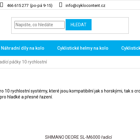
466 615 277
info@cyklocontent.cz
HLEDAT
Náhradní díly na kolo
Cyklistické helmy na kolo
Cyklistic
adící páčky 10 rychlostní
pro 10 rychlostní systémy, které jsou kompatibilní jak s horskými, tak s
ro hladké a přesné řazení.
SHIMANO DEORE SL-M6000 řadící