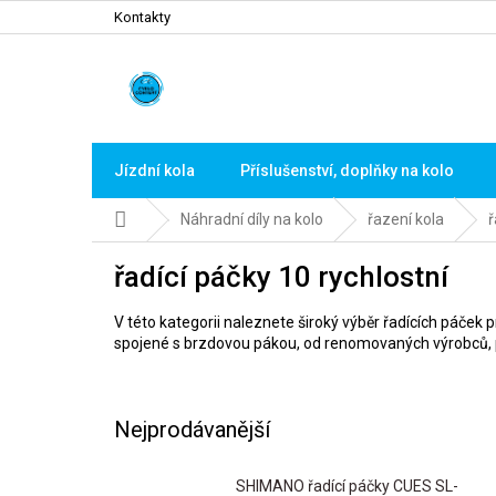
Přejít
Kontakty
na
obsah
Jízdní kola
Příslušenství, doplňky na kolo
Domů
Náhradní díly na kolo
řazení kola
ř
řadící páčky 10 rychlostní
V této kategorii naleznete široký výběr řadících páček 
spojené s brzdovou pákou, od renomovaných výrobců, p
Nejprodávanější
SHIMANO řadící páčky CUES SL-