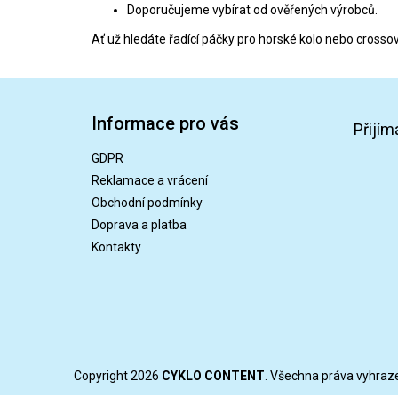
Doporučujeme vybírat od ověřených výrobců.
Ať už hledáte řadící páčky pro horské kolo nebo crossové
Z
á
Informace pro vás
p
Přijím
a
GDPR
t
Reklamace a vrácení
í
Obchodní podmínky
Doprava a platba
Kontakty
Copyright 2026
CYKLO CONTENT
. Všechna práva vyhraz