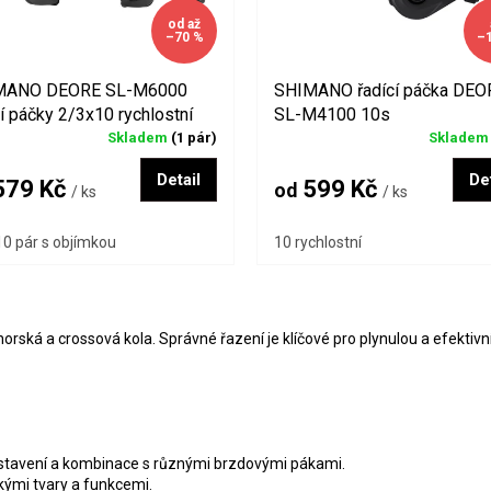
od
až
–70 %
–
MANO DEORE SL-M6000
SHIMANO řadící páčka DEO
cí páčky 2/3x10 rychlostní
SL-M4100 10s
Skladem
(1 pár)
Sklade
Detail
Det
79 Kč
599 Kč
od
/ ks
/ ks
atelem
0 pár s objímkou
10 rychlostní bez ukazatele
11 rychlostní s ukazatelem
10 rychlostní
1
O
v
 horská a crossová kola. Správné řazení je klíčové pro plynulou a efektivní
l
á
d
a
c
í
ní nastavení a kombinace s různými brzdovými pákami.
p
ými tvary a funkcemi.