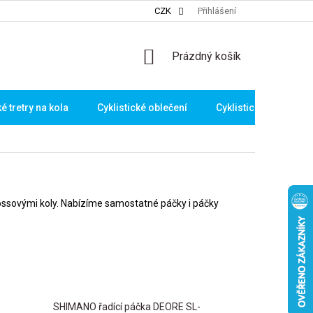
CZK
Přihlášení
NÁKUPNÍ
Prázdný košík
KOŠÍK
ké tretry na kola
Cyklistické oblečení
Cyklistické brýle
 crossovými koly. Nabízíme samostatné páčky i páčky
SHIMANO řadící páčka DEORE SL-