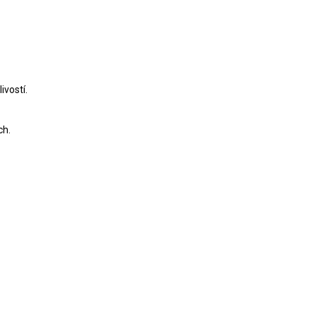
ivostí.
ch.