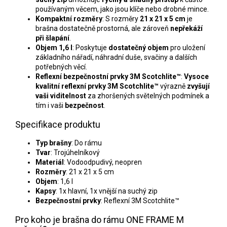
používaným věcem, jako jsou klíče nebo drobné mince.
Kompaktní rozměry
: S rozměry
21 x 21 x 5 cm
je
brašna dostatečně prostorná, ale zároveň
nepřekáží
při šlapání
.
Objem 1,6 l
: Poskytuje
dostatečný objem
pro uložení
základního nářadí, náhradní duše, svačiny a dalších
potřebných věcí.
Reflexní bezpečnostní prvky 3M Scotchlite™
:
Vysoce
kvalitní reflexní prvky 3M Scotchlite™
výrazně
zvyšují
vaši viditelnost
za zhoršených světelných podmínek a
tím i vaši
bezpečnost
.
Specifikace produktu
Typ brašny
: Do rámu
Tvar
: Trojúhelníkový
Materiál
: Vodoodpudivý, neopren
Rozměry
: 21 x 21 x 5 cm
Objem
: 1,6 l
Kapsy
: 1x hlavní, 1x vnější na suchý zip
Bezpečnostní prvky
: Reflexní 3M Scotchlite™
Pro koho je brašna do rámu ONE FRAME M