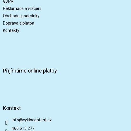
t
GDPR
í
Reklamace a vrácení
Obchodní podmínky
Doprava a platba
Kontakty
Přijímáme online platby
Kontakt
info
@
cyklocontent.cz
466 615 277