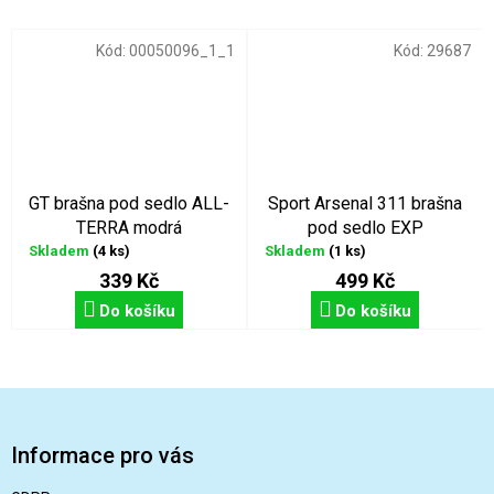
Kód:
00050096_1_1
Kód:
29687
GT brašna pod sedlo ALL-
Sport Arsenal 311 brašna
TERRA modrá
pod sedlo EXP
Skladem
(4 ks)
Skladem
(1 ks)
339 Kč
499 Kč
Do košíku
Do košíku
Z
á
p
Informace pro vás
a