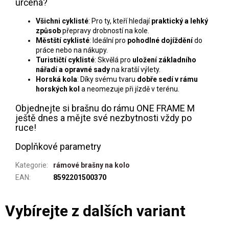
určená?
Všichni cyklisté
: Pro ty, kteří hledají
praktický a lehký
způsob
přepravy drobností na kole.
Městští cyklisté
: Ideální pro
pohodlné dojíždění
do
práce nebo na nákupy.
Turističtí cyklisté
: Skvělá pro
uložení základního
nářadí a opravné sady
na kratší výlety.
Horská kola
: Díky svému tvaru
dobře sedí v rámu
horských kol
a neomezuje při jízdě v terénu.
Objednejte si brašnu do rámu ONE FRAME M
ještě dnes a mějte své nezbytnosti vždy po
ruce!
Doplňkové parametry
Kategorie
:
rámové brašny na kolo
EAN
:
8592201500370