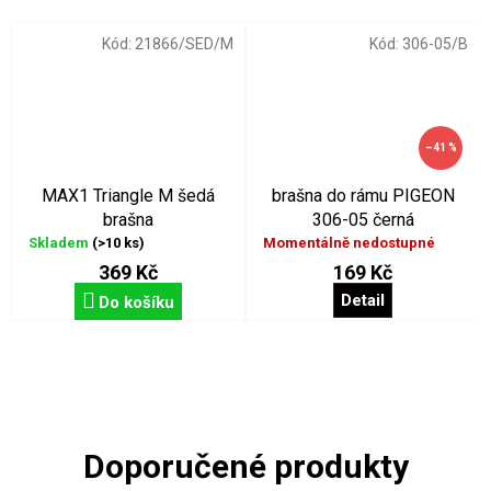
Kód:
21866/SED/M
Kód:
306-05/B
–41 %
MAX1 Triangle M šedá
brašna do rámu PIGEON
brašna
306-05 černá
Skladem
(>10 ks)
Momentálně nedostupné
369 Kč
169 Kč
Detail
Do košíku