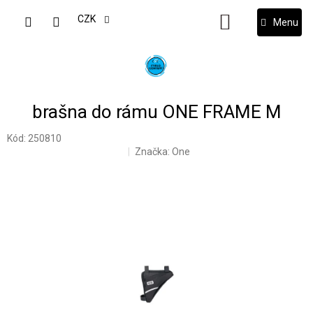
Přejít
na
CZK
NÁKUPNÍ
obsah
KOŠÍK
brašna do rámu ONE FRAME M
Kód:
250810
Značka:
One