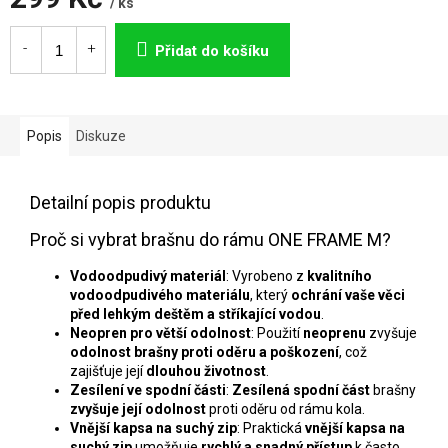
/ ks
Měrná
cena:
Přidat do košíku
Popis
Diskuze
Detailní popis produktu
Proč si vybrat brašnu do rámu ONE FRAME M?
Vodoodpudivý materiál
: Vyrobeno z
kvalitního
vodoodpudivého materiálu
, který
ochrání vaše věci
před lehkým deštěm a stříkající vodou
.
Neopren pro větší odolnost
: Použití
neoprenu
zvyšuje
odolnost brašny proti oděru a poškození
, což
zajišťuje její
dlouhou životnost
.
Zesílení ve spodní části
:
Zesílená spodní část
brašny
zvyšuje její odolnost
proti oděru od rámu kola.
Vnější kapsa na suchý zip
: Praktická
vnější kapsa na
suchý zip
umožňuje
rychlý a snadný přístup
k často