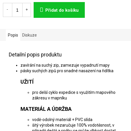
Měrná
cena:
Přidat do košíku
Popis
Diskuze
Detailní popis produktu
zavírání na suchý zip, zamezuje vypadnutí mapy
pásky suchých zipů pro snadné nasazení na řidítka
UŽITÍ
pro delší cyklo expedice s využitím mapového
zákresu v mapníku
MATERIÁL A ÚDRŽBA
vodě-odolný materiál + PVC slída
šitý výrobek nezaručuje 100% vodotěsnost, v
případě deště a sněhu se může vlhkost dostat