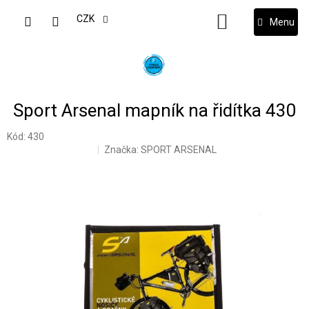
Přejít
na
CZK
NÁKUPNÍ
obsah
KOŠÍK
Sport Arsenal mapník na řidítka 430
Kód:
430
Značka:
SPORT ARSENAL