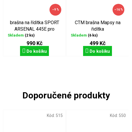
–9 %
–16 %
brašna na řídítka SPORT
CTM brašna Mapsy na
ARSENAL 445E pro
řidítka
elektrokola
Skladem
(2 ks)
Skladem
(6 ks)
990 Kč
499 Kč
Do košíku
Do košíku
Kód:
515
Kód:
550