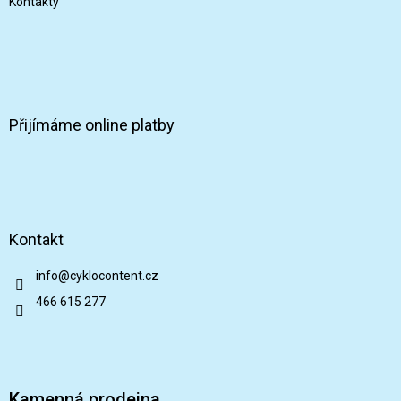
Kontakty
Přijímáme online platby
Kontakt
info
@
cyklocontent.cz
466 615 277
Kamenná prodejna