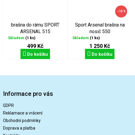
–10 %
brašna do rámu SPORT
Sport Arsenal brašna na
ARSENAL 515
nosič 550
Skladem
(1 ks)
Skladem
(1 ks)
499 Kč
1 250 Kč
Do košíku
Do košíku
Z
á
p
Informace pro vás
a
t
GDPR
í
Reklamace a vrácení
Obchodní podmínky
Doprava a platba