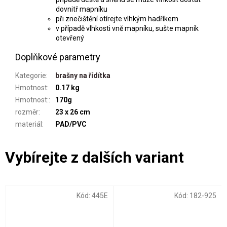
dovnitř mapníku
při znečištění otírejte vlhkým hadříkem
v případě vlhkosti vně mapníku, sušte mapník
otevřený
Doplňkové parametry
Kategorie
:
brašny na řídítka
Hmotnost
:
0.17 kg
Hmotnost:
:
170g
rozměr
:
23 x 26 cm
materiál
:
PAD/PVC
Kód:
445E
Kód:
182-925