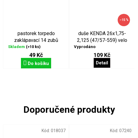
–15 %
pastorek torpedo
duše KENDA 26x1,75-
zaklápavací 14 zubů
2,125 (47/57-559) velo
Skladem
(>10 ks)
Vyprodáno
49 Kč
109 Kč
Detail
Do košíku
Kód:
018037
Kód:
07240