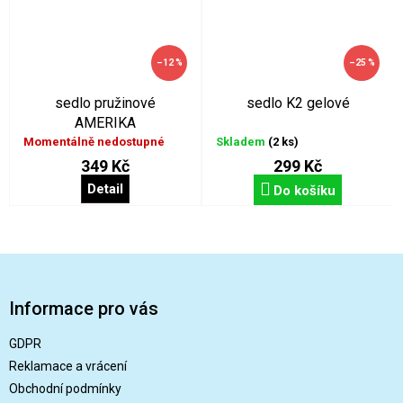
–12 %
–25 %
sedlo pružinové
sedlo K2 gelové
AMERIKA
Momentálně nedostupné
Skladem
(2 ks)
349 Kč
299 Kč
Detail
Do košíku
Z
á
p
Informace pro vás
a
t
GDPR
í
Reklamace a vrácení
Obchodní podmínky