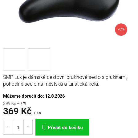
–7 %
SMP Lux je dámské cestovní pružinové sedlo s pružinami,
pohodlné sedlo na městská a turistická kola.
Můžeme doručit do:
12.8.2026
399 Kč
–7 %
369 Kč
/ ks
Měrná
cena:
Přidat do košíku