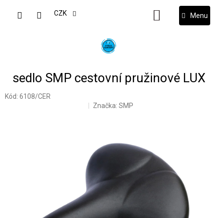
Přejít
na
CZK
NÁKUPNÍ
obsah
KOŠÍK
sedlo SMP cestovní pružinové LUX
Kód:
6108/CER
Značka:
SMP