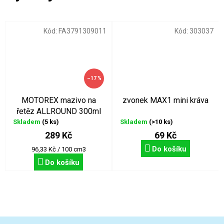
Kód:
FA3791309011
Kód:
303037
–17 %
MOTOREX mazivo na
zvonek MAX1 mini kráva
řetěz ALLROUND 300ml
Skladem
(5 ks)
Skladem
(>10 ks)
289 Kč
69 Kč
Do košíku
Měrná
96,33 Kč / 100 cm3
cena:
Do košíku
Z