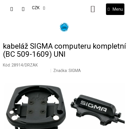
Přejít
na
CZK
NÁKUPNÍ
obsah
KOŠÍK
kabeláž SIGMA computeru kompletní
(BC 509-1609) UNI
Kód:
28914/DRZAK
Značka:
SIGMA