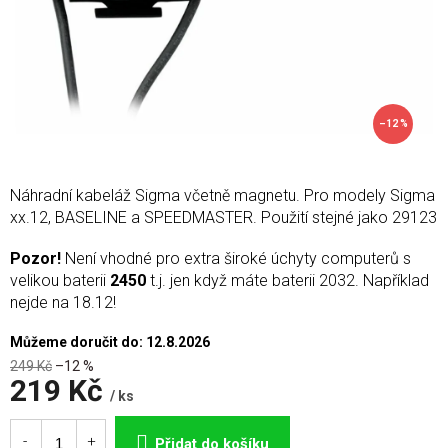
–12 %
Náhradní kabeláž Sigma včetně magnetu. Pro modely Sigma
xx.12, BASELINE a SPEEDMASTER. Použití stejné jako 29123
Pozor!
Není vhodné pro extra široké úchyty computerů s
velikou baterii
2450
t.j. jen když máte baterii 2032. Například
nejde na 18.12!
Můžeme doručit do:
12.8.2026
249 Kč
–12 %
219 Kč
/ ks
Měrná
cena:
Přidat do košíku