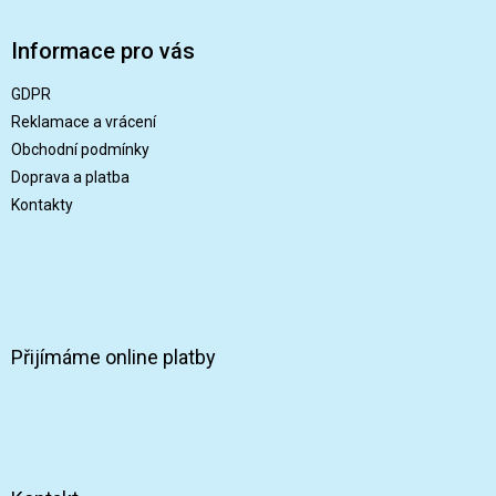
á
p
Informace pro vás
a
t
GDPR
í
Reklamace a vrácení
Obchodní podmínky
Doprava a platba
Kontakty
Přijímáme online platby