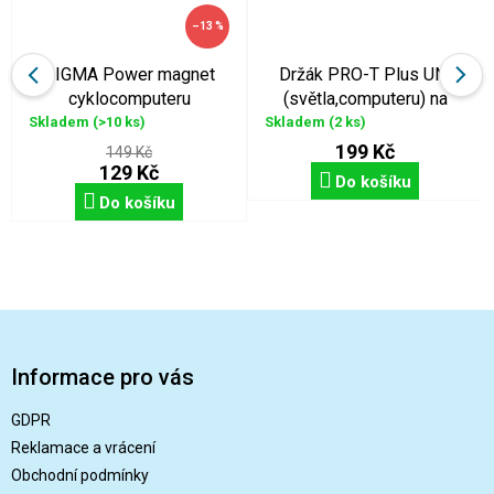
–13 %
SIGMA Power magnet
Držák PRO-T Plus UNI
cyklocomputeru
(světla,computeru) na
řídítka
Skladem
(>10 ks)
Skladem
(2 ks)
199 Kč
149 Kč
129 Kč
Do košíku
Do košíku
Z
á
p
Informace pro vás
a
t
GDPR
í
Reklamace a vrácení
Obchodní podmínky