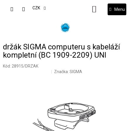
Přejít
na
CZK
NÁKUPNÍ
obsah
KOŠÍK
držák SIGMA computeru s kabeláží
kompletní (BC 1909-2209) UNI
Kód:
28915/DRZAK
Značka:
SIGMA