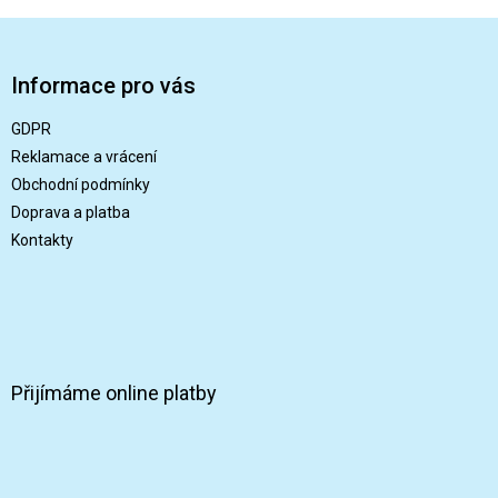
Z
á
p
Informace pro vás
a
t
GDPR
í
Reklamace a vrácení
Obchodní podmínky
Doprava a platba
Kontakty
Přijímáme online platby