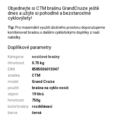
Objednejte si CTM brašnu GrandCruize ještě
dnes a užijte si pohodlné a bezstarostné
cyklovýlety!
Tip:
Pro maximální využití úložného prostoru doporučujeme
kombinovat brašnu s dalšími cyklistickými doplňky z naší
nabídky.
Doplňkové parametry
Kategorie
:
nosičové brašny
Hmotnost
:
0.75 kg
EAN
:
8585036013047
značka
:
CTM
model
:
Grand Cruize
použití
:
brašna na cyklo nosič
objem
:
19 litrů
hmotnost
:
750g
boční brašny
:
rozdělávací
barva
:
černá