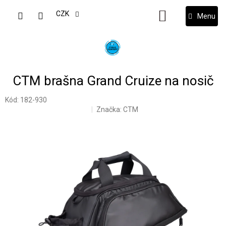
Přejít
na
CZK
NÁKUPNÍ
obsah
KOŠÍK
CTM brašna Grand Cruize na nosič
Kód:
182-930
Značka:
CTM