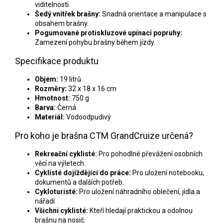
viditelnosti.
Šedý vnitřek brašny:
Snadná orientace a manipulace s
obsahem brašny.
Pogumované protiskluzové upínací popruhy:
Zamezení pohybu brašny během jízdy.
Specifikace produktu
Objem:
19 litrů
Rozměry:
32 x 18 x 16 cm
Hmotnost:
750 g
Barva:
Černá
Materiál:
Vodoodpudivý
Pro koho je brašna CTM GrandCruize určená?
Rekreační cyklisté:
Pro pohodlné převážení osobních
věcí na výletech.
Cyklisté dojíždějící do práce:
Pro uložení notebooku,
dokumentů a dalších potřeb.
Cykloturisté:
Pro uložení náhradního oblečení, jídla a
nářadí.
Všichni cyklisté:
Kteří hledají praktickou a odolnou
brašnu na nosič.