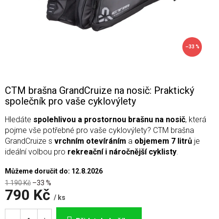
–33 %
CTM brašna GrandCruize na nosič: Praktický
společník pro vaše cyklovýlety
Hledáte
spolehlivou a prostornou brašnu na nosič
, která
pojme vše potřebné pro vaše cyklovýlety? CTM brašna
GrandCruize s
vrchním otevíráním
a
objemem 7 litrů
je
ideální volbou pro
rekreační i náročnější cyklisty
.
Můžeme doručit do:
12.8.2026
1 190 Kč
–33 %
790 Kč
/ ks
Měrná