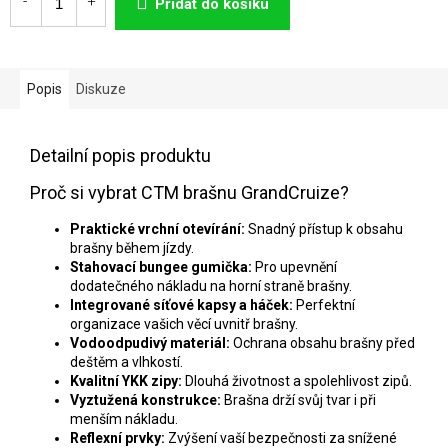
cena:
Přidat do košíku
Popis
Diskuze
Detailní popis produktu
Proč si vybrat CTM brašnu GrandCruize?
Praktické vrchní otevírání:
Snadný přístup k obsahu
brašny během jízdy.
Stahovací bungee gumička:
Pro upevnění
dodatečného nákladu na horní straně brašny.
Integrované síťové kapsy a háček:
Perfektní
organizace vašich věcí uvnitř brašny.
Vodoodpudivý materiál:
Ochrana obsahu brašny před
deštěm a vlhkostí.
Kvalitní YKK zipy:
Dlouhá životnost a spolehlivost zipů.
Vyztužená konstrukce:
Brašna drží svůj tvar i při
menším nákladu.
Reflexní prvky:
Zvýšení vaší bezpečnosti za snížené