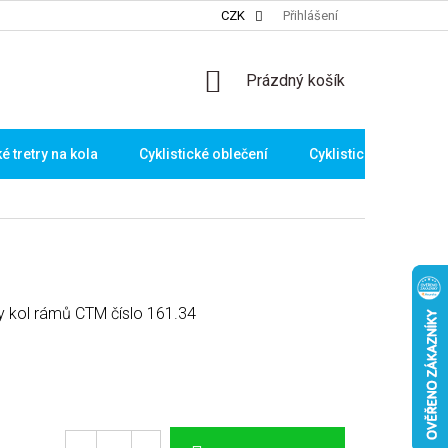
CZK
Přihlášení
NÁKUPNÍ
Prázdný košík
KOŠÍK
ké tretry na kola
Cyklistické oblečení
Cyklistické brýle
y kol rámů CTM číslo 161.34