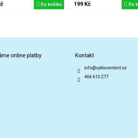
Kč
199 Kč
Do košíku
Do k
áme online platby
Kontakt
info
@
cyklocontent.cz
466 615 277