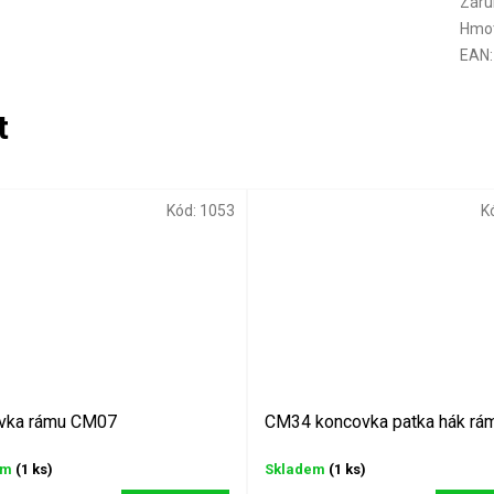
Záru
Hmo
EAN
:
Kód:
1053
K
vka rámu CM07
CM34 koncovka patka hák rá
em
(1 ks)
Skladem
(1 ks)