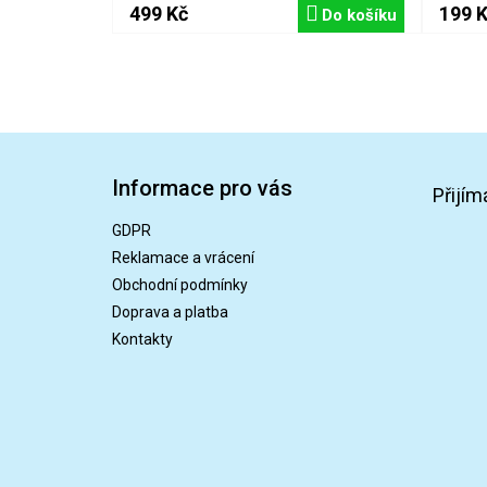
499 Kč
199 
Do košíku
Z
á
Informace pro vás
p
Přijím
a
GDPR
t
Reklamace a vrácení
í
Obchodní podmínky
Doprava a platba
Kontakty