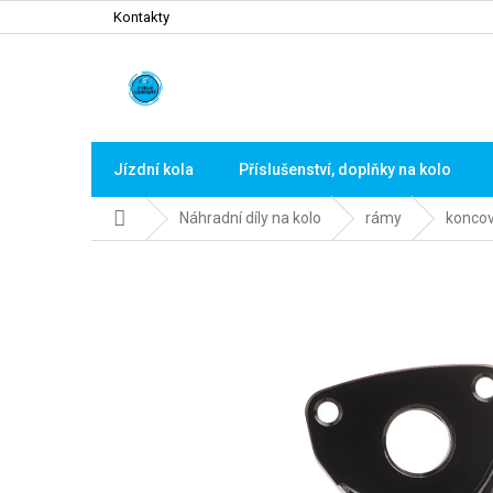
Přejít
Kontakty
na
obsah
Jízdní kola
Příslušenství, doplňky na kolo
Domů
Náhradní díly na kolo
rámy
konco