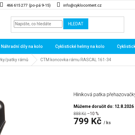
466 615 277
info@cyklocontent.cz
HLEDAT
Náhradní díly na kolo
Cyklistické helmy na kolo
Cyklistic
vky/patky rámů
CTM koncovka rámu RASCAL 161-34
Hliníková patka přehazovačk
Můžeme doručit do:
12.8.2026
888 Kč
–10 %
799 Kč
/ ks
Měrná