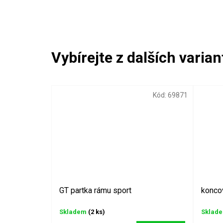
Kód:
69871
GT partka rámu sport
konco
Skladem
(2 ks)
Sklad