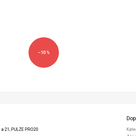
cena:
–10 %
Dop
 a 21, PULZE PRO20
Kate