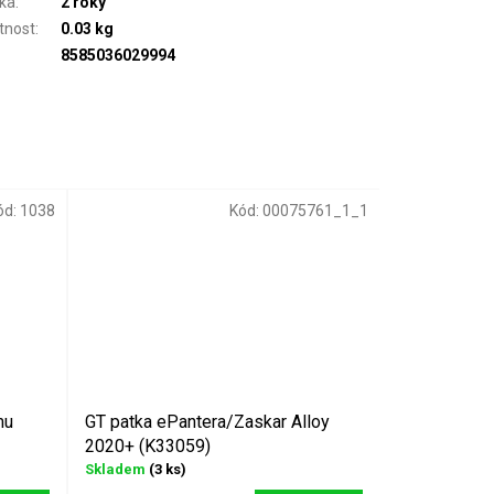
ka
:
2 roky
tnost
:
0.03 kg
8585036029994
ód:
1038
Kód:
00075761_1_1
mu
GT patka ePantera/Zaskar Alloy
2020+ (K33059)
Skladem
(3 ks)