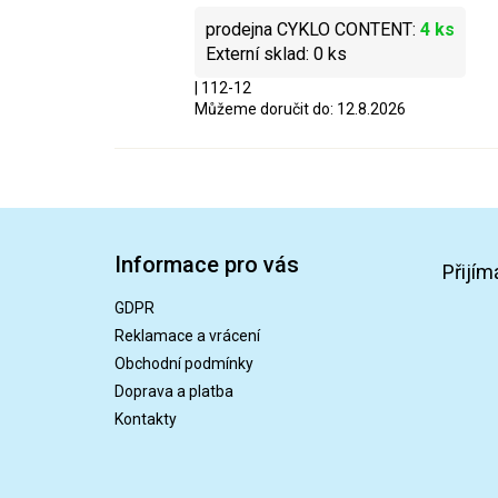
4 ks
0 ks
| 112-12
Můžeme doručit do:
12.8.2026
Z
á
Informace pro vás
p
Přijím
a
GDPR
t
Reklamace a vrácení
í
Obchodní podmínky
Doprava a platba
Kontakty