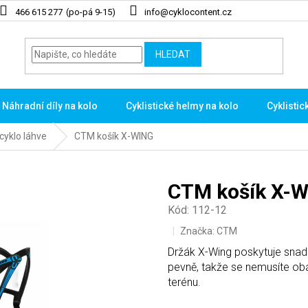
466 615 277
info@cyklocontent.cz
HLEDAT
Náhradní díly na kolo
Cyklistické helmy na kolo
Cyklistic
cyklo láhve
CTM košík X-WING
CTM košík X-
Kód:
112-12
Značka:
CTM
Držák X-Wing poskytuje snadn
pevně, takže se nemusíte obáva
terénu.