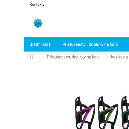
Přejít
Kontakty
na
obsah
Jízdní kola
Příslušenství, doplňky na kolo
Domů
Příslušenství, doplňky na kolo
košíky na 