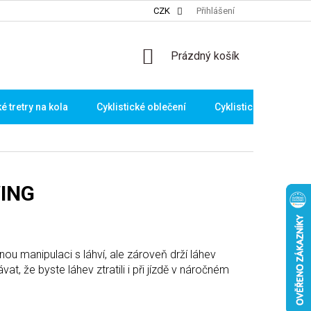
CZK
Přihlášení
NÁKUPNÍ
Prázdný košík
KOŠÍK
ké tretry na kola
Cyklistické oblečení
Cyklistické brýle
WING
ou manipulaci s láhví, ale zároveň drží láhev
t, že byste láhev ztratili i při jízdě v náročném