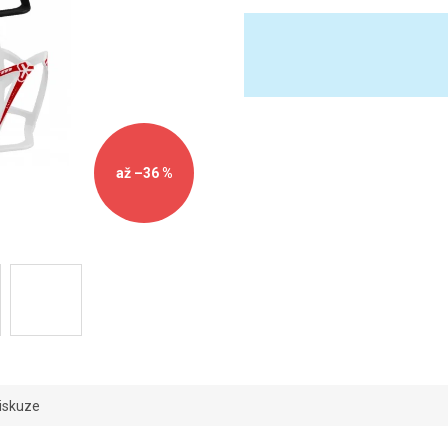
až –36 %
iskuze