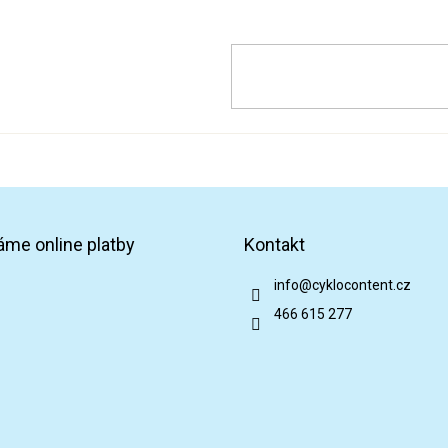
áme online platby
Kontakt
info
@
cyklocontent.cz
466 615 277