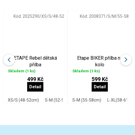
Kód:
2025290/XS/S/48-52
Kód:
2008371/S/M/55-58
ETAPE Rebel dětská
Etape BIKER přilba na
přilba
kolo
Skladem
(1 ks)
Skladem
(1 ks)
499 Kč
599 Kč
Detail
Detail
(48-52Ccm)
XS/S (48-52cm)
S-M (52-56)
S-M (55-58cm)
XS/S 48-52 cm
L-XL(58-61cm
S/M 52-56 c
Z
á