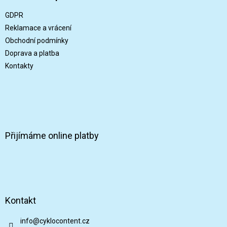
a
t
GDPR
í
Reklamace a vrácení
Obchodní podmínky
Doprava a platba
Kontakty
Přijímáme online platby
Kontakt
info
@
cyklocontent.cz