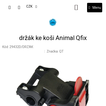
Přejít
na
CZK
NÁKUPNÍ
obsah
KOŠÍK
držák ke koši Animal Qfix
Kód:
29432D/DRZAK
Značka:
QT