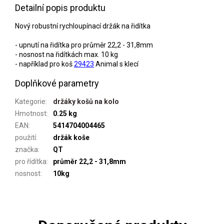
Detailní popis produktu
Nový robustní rychloupínací držák na řidítka
- upnutí na řidítka pro průměr 22,2 - 31,8mm
- nosnost na řidítkách max. 10 kg
- například pro koš
29423
Animal s klecí
Doplňkové parametry
Kategorie
:
držáky košů na kolo
Hmotnost
:
0.25 kg
EAN
:
5414704004465
použití
:
držák koše
značka
:
QT
pro řídítka
:
průměr 22,2 - 31,8mm
nosnost
:
10kg