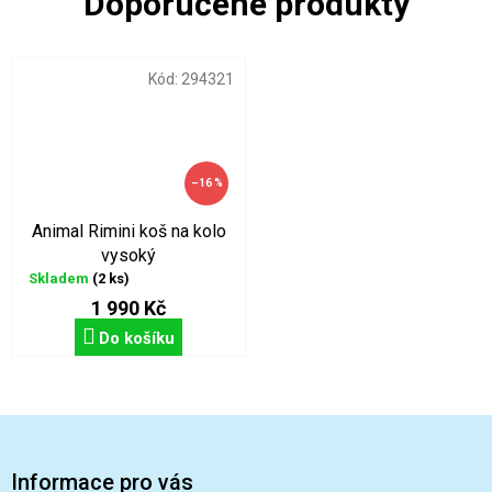
Kód:
294321
–16 %
Animal Rimini koš na kolo
vysoký
Skladem
(2 ks)
1 990 Kč
Do košíku
Z
á
p
Informace pro vás