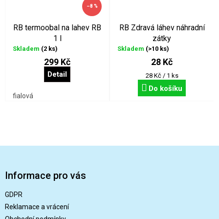
–8 %
RB termoobal na lahev RB
RB Zdravá láhev náhradní
1 l
zátky
Skladem
(2 ks)
Skladem
(>10 ks)
299 Kč
28 Kč
Detail
Měrná
28 Kč / 1 ks
cena:
Do košíku
fialová
Z
á
p
Informace pro vás
a
t
GDPR
í
Reklamace a vrácení
Obchodní podmínky