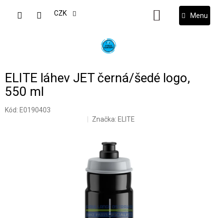
Přejít
na
CZK
NÁKUPNÍ
obsah
KOŠÍK
ELITE láhev JET černá/šedé logo,
550 ml
Kód:
E0190403
Značka:
ELITE