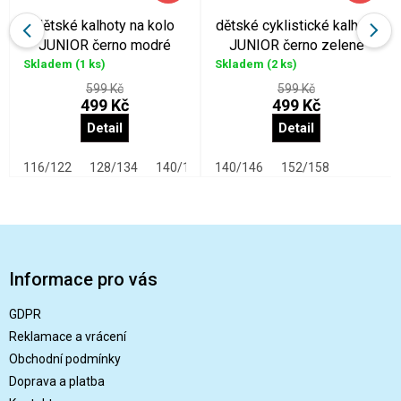
dětské kalhoty na kolo
dětské cyklistické kalhoty
JUNIOR černo modré
JUNIOR černo zelené
Skladem
(1 ks)
Skladem
(2 ks)
599 Kč
599 Kč
499 Kč
499 Kč
Detail
Detail
116/122
128/134
140/146
140/146
152/158
152/158
Z
á
p
Informace pro vás
a
t
GDPR
í
Reklamace a vrácení
Obchodní podmínky
Doprava a platba