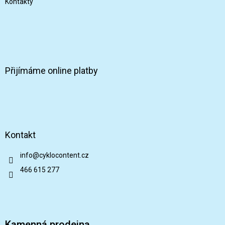
Kontakty
Přijímáme online platby
Kontakt
info
@
cyklocontent.cz
466 615 277
Kamenná prodejna