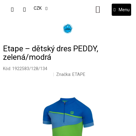
Přejít
na
CZK
NÁKUPNÍ
obsah
KOŠÍK
Etape – dětský dres PEDDY,
zelená/modrá
Kód:
1922583/128/134
Značka:
ETAPE