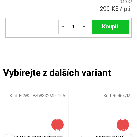
349 Kč
299 Kč
/ pár
Do košíku
Kód:
ECWGLBSWS32ML0105
Kód:
90464/M
až
až
–50 %
–42 %