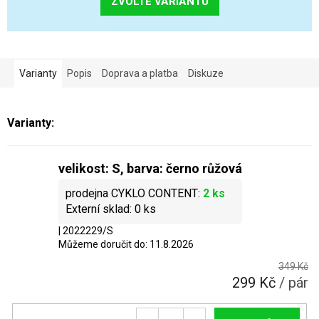
ZVOLTE VARIANTU
Varianty
Popis
Doprava a platba
Diskuze
velikost: S, barva: černo růžová
2 ks
0 ks
| 2022229/S
Můžeme doručit do:
11.8.2026
349 Kč
299 Kč
/ pár