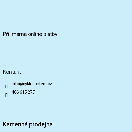
Přijímáme online platby
Kontakt
info
@
cyklocontent.cz
466 615 277
Kamenná prodejna