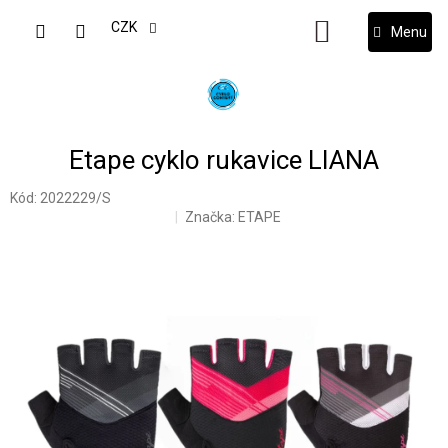
Přejít
na
CZK
NÁKUPNÍ
obsah
KOŠÍK
Etape cyklo rukavice LIANA
Kód:
2022229/S
Značka:
ETAPE