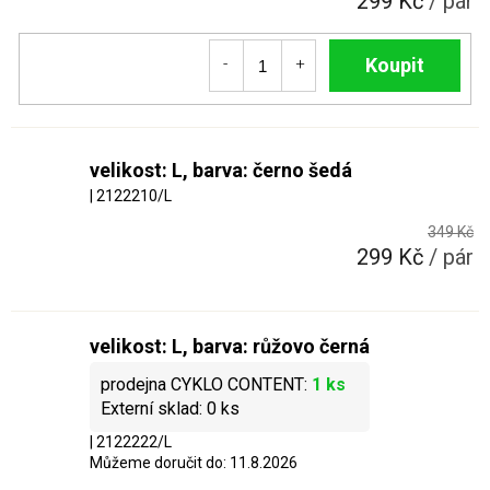
299 Kč
/ pár
Do košíku
velikost: L, barva: černo šedá
| 2122210/L
349 Kč
299 Kč
/ pár
velikost: L, barva: růžovo černá
1 ks
0 ks
| 2122222/L
Můžeme doručit do:
11.8.2026