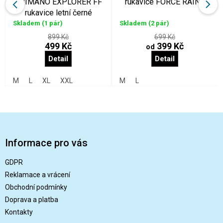
SHIMANO EXPLORER FF
rukavice FORCE RAINY
rukavice letní černé
Skladem
(1 pár)
Skladem
(2 pár)
899 Kč
699 Kč
499 Kč
399 Kč
od
Detail
Detail
M
L
XL
XXL
M
L
Z
á
p
Informace pro vás
a
t
GDPR
í
Reklamace a vrácení
Obchodní podmínky
Doprava a platba
Kontakty