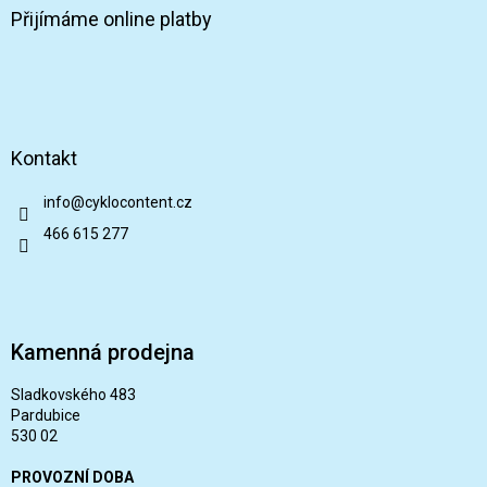
Přijímáme online platby
Kontakt
info
@
cyklocontent.cz
466 615 277
Kamenná prodejna
Sladkovského 483
Pardubice
530 02
PROVOZNÍ DOBA