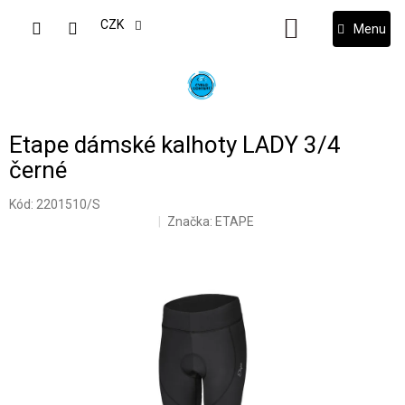
Přejít
na
CZK
NÁKUPNÍ
obsah
KOŠÍK
Etape dámské kalhoty LADY 3/4
černé
Kód:
2201510/S
Značka:
ETAPE