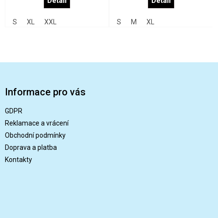
Detail
Detail
S
XL
XXL
S
M
XL
Z
á
p
Informace pro vás
a
t
GDPR
í
Reklamace a vrácení
Obchodní podmínky
Doprava a platba
Kontakty