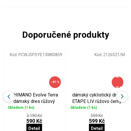
Kód:
PCWJSPSYE13WK0859
Kód:
2126521/M
až
–81 %
–25 %
SHIMANO Evolve Terra
dámský cyklistický dres
dámský dres růžový
ETAPE LIV růžovo černý
Skladem
(1 ks)
Skladem
(1 ks)
3 190 Kč
599 Kč
590 Kč
599 Kč
Detail
Detail