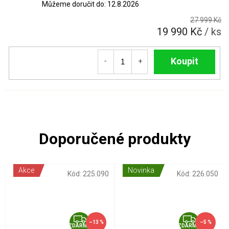
Můžeme doručit do:
12.8.2026
27 999 Kč
19 990 Kč
/ ks
Do košíku
Akce
Novinka
Kód:
225.090
Kód:
226.050
Z
Z
–13 %
–5 %
ZDARMA
ZDARMA