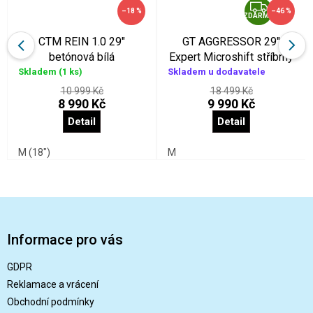
Z
–18 %
–46 %
ZDARMA
D
A
CTM REIN 1.0 29"
GT AGGRESSOR 29"
R
betónová bílá
Expert Microshift stříbrný
Skladem
(1 ks)
Skladem u dodavatele
M
A
10 999 Kč
18 499 Kč
8 990 Kč
9 990 Kč
Detail
Detail
M (18")
M
Z
á
p
Informace pro vás
a
t
GDPR
í
Reklamace a vrácení
Obchodní podmínky