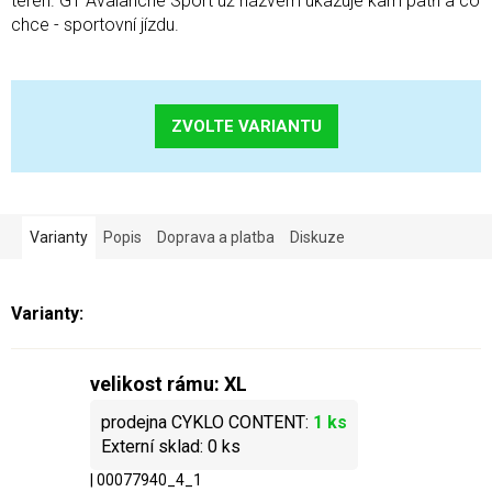
terén. GT Avalanche Sport už názvem ukazuje kam patří a co
chce - sportovní jízdu.
ZVOLTE VARIANTU
Varianty
Popis
Doprava a platba
Diskuze
velikost rámu: XL
1 ks
0 ks
| 00077940_4_1