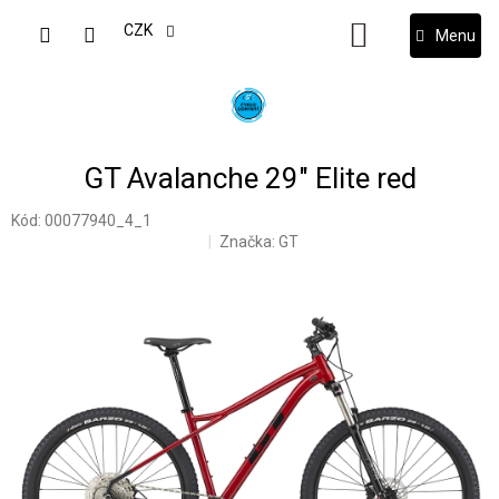
Přejít
na
CZK
NÁKUPNÍ
obsah
KOŠÍK
GT Avalanche 29" Elite red
Kód:
00077940_4_1
Značka:
GT