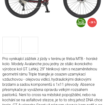
Z
–28 %
ZDARMA
D
A
R
M
A
Pro vynikající zážitek z jízdy v terénu je třeba MTB - horské
kolo. Modely Avalanche jsou jedny ze stálic ikonického
výrobce kol GT. Lehký, 29" hliníkový rám s nezaměnitelnou
geometrií rámu Triple triangle je osazen uzamykací
vzduchovou - olejovou vidlicí, hydraulickými diskovými
brzdami a sadou komponentů s 1x11 převody. Absence
přesmykače je vyvážena opravdu velkým rozsahem
pastorků. Není to cross na městské popojíždění, nebo na
kochání se na asfaltové stezce, je to to stroj jehož DNA chce