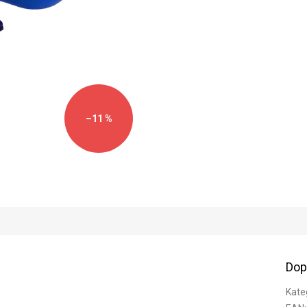
–11 %
Dop
Kate