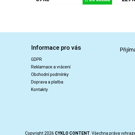
Z
á
Informace pro vás
p
Přijím
a
GDPR
t
Reklamace a vrácení
í
Obchodní podmínky
Doprava a platba
Kontakty
Copyright 2026
CYKLO CONTENT
. Všechna práva vyhraz