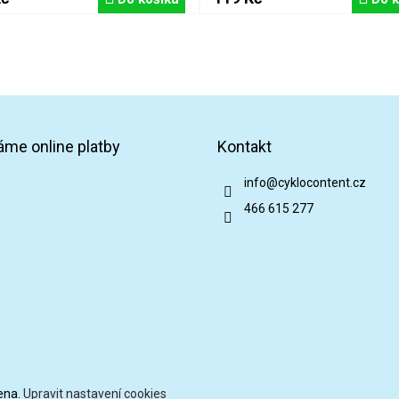
áme online platby
Kontakt
info
@
cyklocontent.cz
466 615 277
ena.
Upravit nastavení cookies