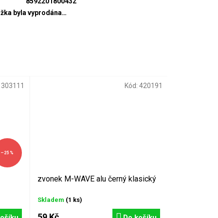
8592201800432
žka byla vyprodána…
:
303111
Kód:
420191
–25 %
zvonek M-WAVE alu černý klasický
Skladem
(1 ks)
59 Kč
ošíku
Do košíku