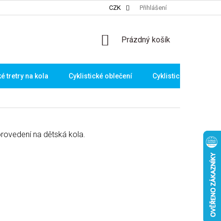
CZK
Přihlášení
NÁKUPNÍ
Prázdný košík
KOŠÍK
ké tretry na kola
Cyklistické oblečení
Cyklistické brýle
ovedení na dětská kola.