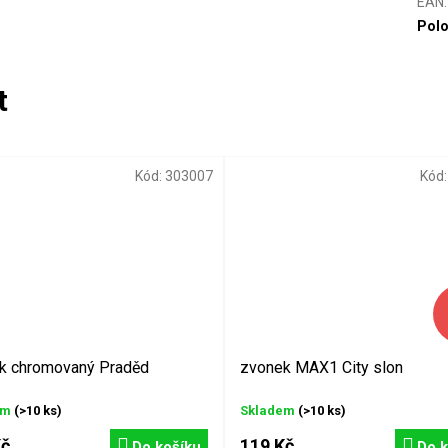
EAN
:
Polo
Kód:
303007
Kód
k chromovaný Praděd
zvonek MAX1 City slon
em
(>10 ks)
Skladem
(>10 ks)
Kč
119 Kč
Do košíku
Do k