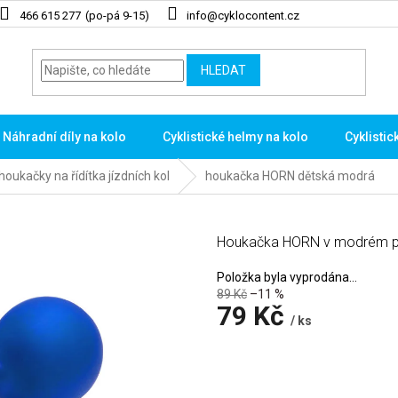
466 615 277
info@cyklocontent.cz
HLEDAT
Náhradní díly na kolo
Cyklistické helmy na kolo
Cyklistic
oukačky na řídítka jízdních kol
houkačka HORN dětská modrá
Houkačka HORN v modrém pr
Položka byla vyprodána…
89 Kč
–11 %
79 Kč
/ ks
Měrná
cena: