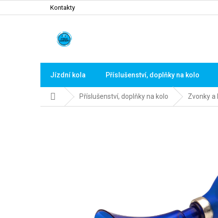
Přejít
Kontakty
na
obsah
Jízdní kola
Příslušenství, doplňky na kolo
Domů
Příslušenství, doplňky na kolo
Zvonky a h