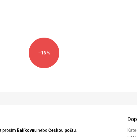
cena:
–16 %
Dop
te prosím
Balíkovnu
nebo
Českou poštu
.
Kate