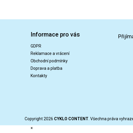
Z
á
Informace pro vás
p
Přijím
a
GDPR
t
Reklamace a vrácení
í
Obchodní podmínky
Doprava a platba
Kontakty
Copyright 2026
CYKLO CONTENT
. Všechna práva vyhraz
×