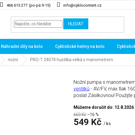
466 615 277
info@cyklocontent.cz
HLEDAT
Náhradní díly na kolo
Cyklistické helmy na kolo
Cyklistic
nožní
PRO-T 24074 hustilka velká s manometrem
Nožní pumpa s manometrem, m
ventilků
- AV/FV, max.tlak 16
poslat Zásilkovnou! Použijte
Můžeme doručit do:
12.8.2026
660 Kč
–16 %
549 Kč
/ ks
Měrná