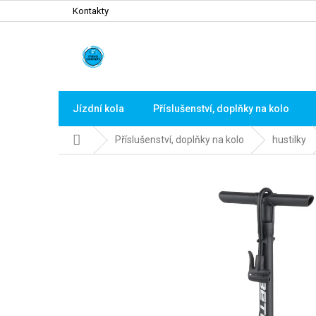
Přejít
Kontakty
na
obsah
Jízdní kola
Příslušenství, doplňky na kolo
Domů
Příslušenství, doplňky na kolo
hustilky