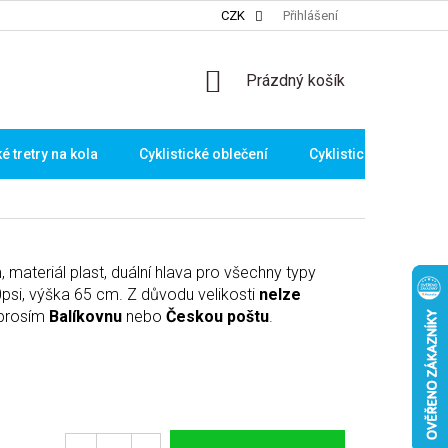
CZK
Přihlášení
NÁKUPNÍ
Prázdný košík
KOŠÍK
ké tretry na kola
Cyklistické oblečení
Cyklistické brýle
ateriál plast, duální hlava pro všechny typy
0psi, výška 65 cm. Z důvodu velikosti
nelze
 prosím
Balíkovnu
nebo
Českou poštu
.