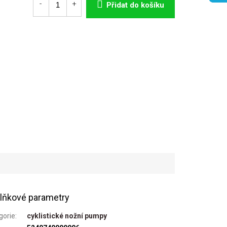
Přidat do košíku
lňkové parametry
gorie
:
cyklistické nožní pumpy