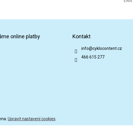
EAN
:
áme online platby
Kontakt
info
@
cyklocontent.cz
466 615 277
ena.
Upravit nastavení cookies