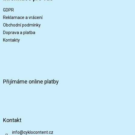
a
t
GDPR
í
Reklamace a vrácení
Obchodní podmínky
Doprava a platba
Kontakty
Přijímáme online platby
Kontakt
info
@
cyklocontent.cz