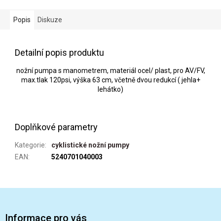
Popis
Diskuze
Detailní popis produktu
nožní pumpa s manometrem, materiál ocel/ plast, pro AV/FV,
max.tlak 120psi, výška 63 cm, včetně dvou redukcí ( jehla+
lehátko)
Doplňkové parametry
Kategorie
:
cyklistické nožní pumpy
EAN
:
5240701040003
Z
á
p
Informace pro vás