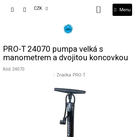
Přejít
na
CZK
NÁKUPNÍ
obsah
KOŠÍK
PRO-T 24070 pumpa velká s
manometrem a dvojitou koncovkou
Kód:
24070
Značka:
PRO-T