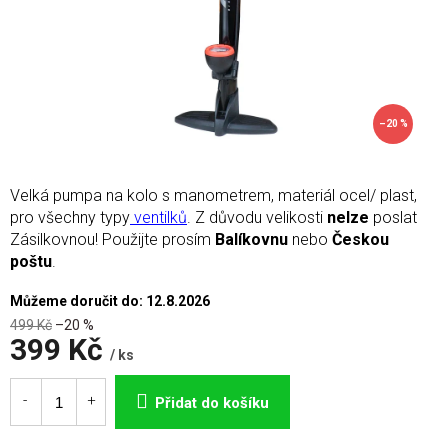
–20 %
Velká pumpa na kolo s manometrem, materiál ocel/ plast,
pro všechny typy
ventilků
. Z důvodu velikosti
nelze
poslat
Zásilkovnou! Použijte prosím
Balíkovnu
nebo
Českou
poštu
.
Můžeme doručit do:
12.8.2026
499 Kč
–20 %
399 Kč
/ ks
Měrná
cena:
Přidat do košíku