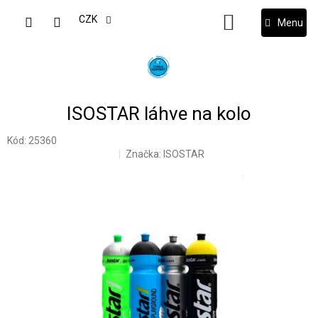
Přejít
na
CZK
NÁKUPNÍ
obsah
KOŠÍK
ISOSTAR láhve na kolo
Kód:
25360
Značka:
ISOSTAR