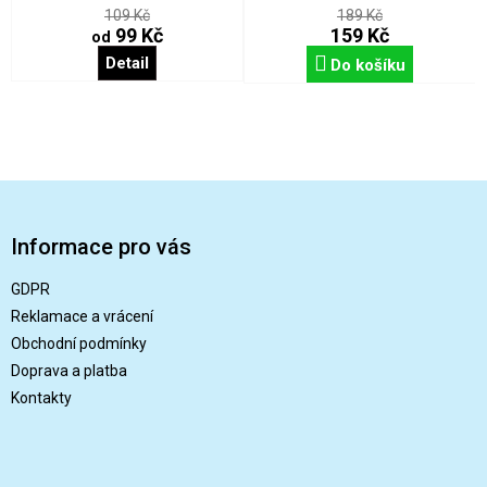
109 Kč
189 Kč
99 Kč
159 Kč
od
Detail
Do košíku
Z
á
p
Informace pro vás
a
t
GDPR
í
Reklamace a vrácení
Obchodní podmínky
Doprava a platba
Kontakty