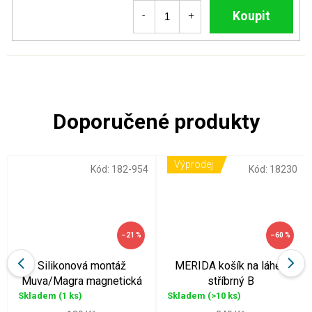
Do košíku
Výprodej
Kód:
182-954
Kód:
18230
–21 %
–60 %
Silikonová montáž
MERIDA košík na láhev
Muva/Magra magnetická
stříbrný B
Skladem
(1 ks)
Skladem
(>10 ks)