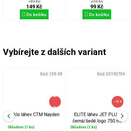
189 Kč
249 Kč
149 Kč
99 Kč
Do košíku
Do košíku
Kód:
109-39
Kód:
E0190704
až
–15 %
–26 %
cyklo láhev CTM Nayden
ELITE láhev JET PLUS
černá/šedé logo 750 ml
Skladem
(1 ks)
Skladem
(1 ks)