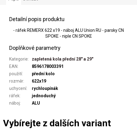
Detailní popis produktu
- ráfek REMERX 622 x19 - náboj ALU Union RU - parsky CN
SPOKE - niple CN SPOKE
Doplňkové parametry
Kategorie
:
zapletená kola přední 28" a 29"
EAN
:
8596178003391
použití
:
přední kolo
rozměr
:
622x19
uchycení
:
rychloupínák
ráfek
:
jednoduchý
náboj
:
ALU