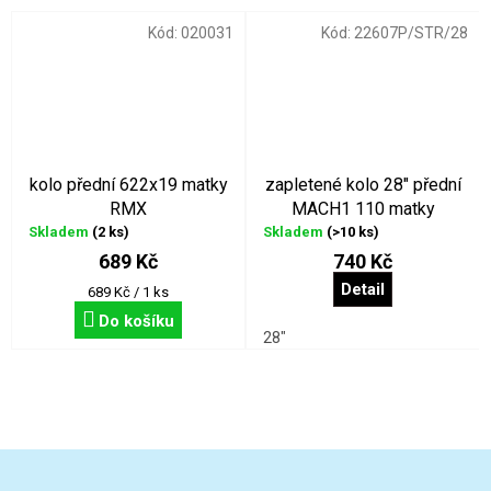
Kód:
020031
Kód:
22607P/STR/28
kolo přední 622x19 matky
zapletené kolo 28" přední
RMX
MACH1 110 matky
Skladem
(2 ks)
Skladem
(>10 ks)
689 Kč
740 Kč
Detail
Měrná
689 Kč / 1 ks
cena:
Do košíku
28"
Z
á