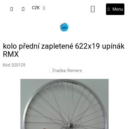
Přejít
na
CZK
NÁKUPNÍ
obsah
KOŠÍK
kolo přední zapletené 622x19 upínák
RMX
Kód:
020129
Značka:
Remerx