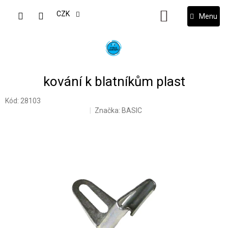
Přejít
na
CZK
NÁKUPNÍ
obsah
KOŠÍK
kování k blatníkům plast
Kód:
28103
Značka:
BASIC