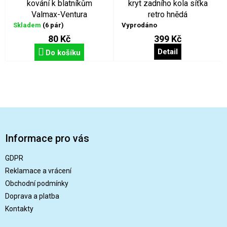
kování k blatníkům
kryt zadního kola síťka
Valmax-Ventura
retro hnědá
Skladem
(6 pár)
Vyprodáno
80 Kč
399 Kč
Detail
Do košíku
Z
á
p
Informace pro vás
a
t
GDPR
í
Reklamace a vrácení
Obchodní podmínky
Doprava a platba
Kontakty