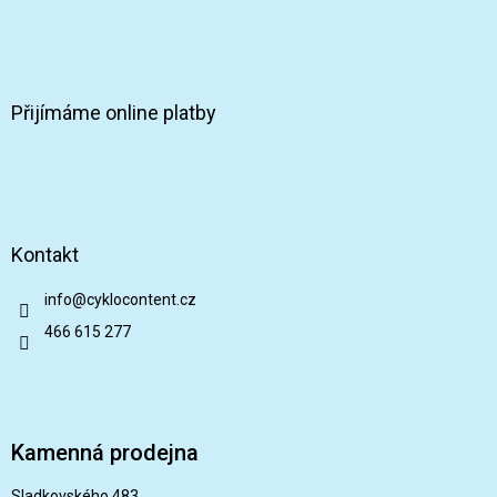
Přijímáme online platby
Kontakt
info
@
cyklocontent.cz
466 615 277
Kamenná prodejna
Sladkovského 483