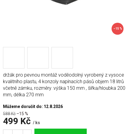
–15 %
držák pro pevnou montáž voděodolný vyrobený z vysoce
kvalitního plastu, 4 konzoly napínacích pásů objem 18 litrů
včetně zámku, rozměry :výška 150 mm , šířka/hloubka 200
mm, délka 270 mm
Můžeme doručit do:
12.8.2026
588 Kč
–15 %
499 Kč
/ ks
Měrná