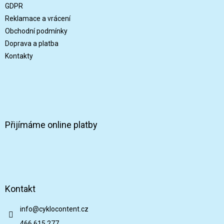
t
GDPR
í
Reklamace a vrácení
Obchodní podmínky
Doprava a platba
Kontakty
Přijímáme online platby
Kontakt
info
@
cyklocontent.cz
466 615 277