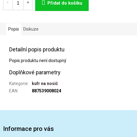
cena:
Přidat do košíku
Popis
Diskuze
Detailní popis produktu
Popis produktu není dostupný
Doplňkové parametry
Kategorie
:
kufr na nosič
EAN
:
887539008024
Z
á
p
Informace pro vás
a