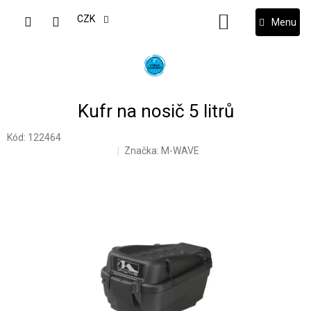
Přejít
na
CZK
NÁKUPNÍ
obsah
KOŠÍK
Kufr na nosič 5 litrů
Kód:
122464
Značka:
M-WAVE