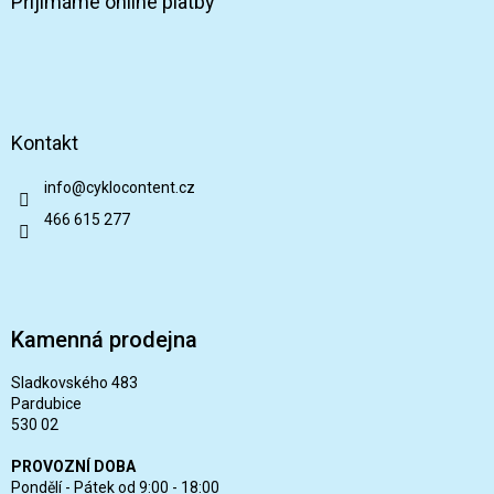
Přijímáme online platby
Kontakt
info
@
cyklocontent.cz
466 615 277
Kamenná prodejna
Sladkovského 483
Pardubice
530 02
PROVOZNÍ DOBA
Pondělí - Pátek od 9:00 - 18:00