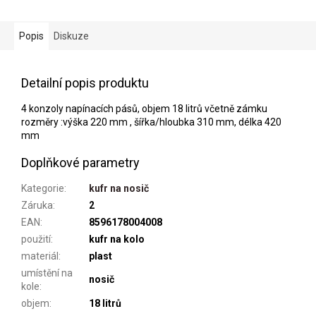
Popis
Diskuze
Detailní popis produktu
4 konzoly napínacích pásů, objem 18 litrů včetně zámku
rozměry :výška 220 mm , šířka/hloubka 310 mm, délka 420
mm
Doplňkové parametry
Kategorie
:
kufr na nosič
Záruka
:
2
EAN
:
8596178004008
použití
:
kufr na kolo
materiál
:
plast
umístění na
nosič
kole
:
objem
:
18 litrů