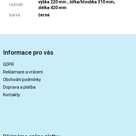
výška 220 mm , šířka/hloubka 310 mm,
rozměr
:
délka 420 mm
barva
:
černá
Z
á
p
Informace pro vás
a
t
GDPR
í
Reklamace a vrácení
Obchodní podmínky
Doprava a platba
Kontakty