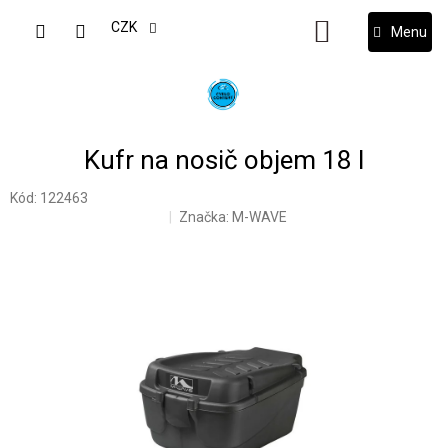
Přejít
na
CZK
NÁKUPNÍ
obsah
KOŠÍK
Kufr na nosič objem 18 l
Kód:
122463
Značka:
M-WAVE