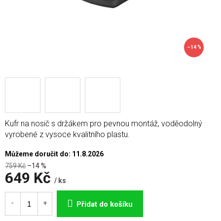
–14 %
Kufr na nosič s držákem pro pevnou montáž, voděodolný
vyrobené z vysoce kvalitního plastu.
Můžeme doručit do:
11.8.2026
759 Kč
–14 %
649 Kč
/ ks
Měrná
cena:
Přidat do košíku