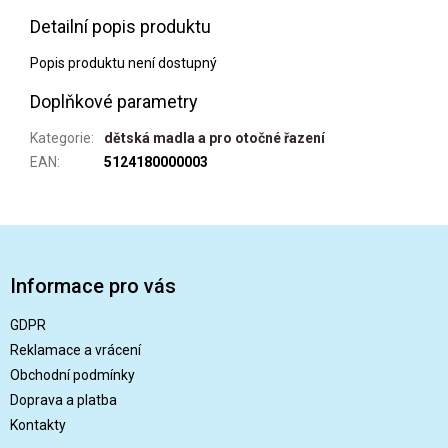
Detailní popis produktu
Popis produktu není dostupný
Doplňkové parametry
Kategorie
:
dětská madla a pro otočné řazení
EAN
:
5124180000003
Z
á
p
Informace pro vás
a
t
GDPR
í
Reklamace a vrácení
Obchodní podmínky
Doprava a platba
Kontakty