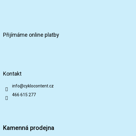
Přijímáme online platby
Kontakt
info
@
cyklocontent.cz
466 615 277
Kamenná prodejna