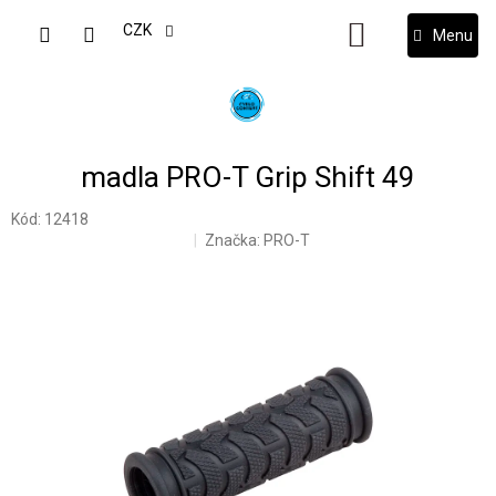
Přejít
na
CZK
NÁKUPNÍ
obsah
KOŠÍK
madla PRO-T Grip Shift 49
Kód:
12418
Značka:
PRO-T