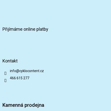
Přijímáme online platby
Kontakt
info
@
cyklocontent.cz
466 615 277
Kamenná prodejna