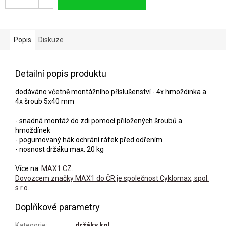
Popis
Diskuze
Detailní popis produktu
dodáváno včetně montážního příslušenství - 4x hmoždinka a
4x šroub 5x40 mm
- snadná montáž do zdi pomocí přiložených šroubů a
hmoždínek
- pogumovaný hák ochrání ráfek před odřením
- nosnost držáku max. 20 kg
Více na:
MAX1.CZ
.
Dovozcem značky MAX1 do ČR je společnost Cyklomax, spol.
s r.o.
Doplňkové parametry
Kategorie
:
držáky kol