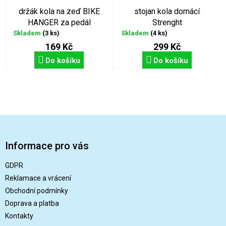
držák kola na zeď BIKE
stojan kola domácí
HANGER za pedál
Strenght
Skladem
(3 ks)
Skladem
(4 ks)
169 Kč
299 Kč
Do košíku
Do košíku
Z
á
p
Informace pro vás
a
t
GDPR
í
Reklamace a vrácení
Obchodní podmínky
Doprava a platba
Kontakty