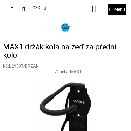
Přejít
na
CZK
NÁKUPNÍ
obsah
KOŠÍK
MAX1 držák kola na zeď za přední
kolo
Kód:
29397/DRZAK
Značka:
MAX1