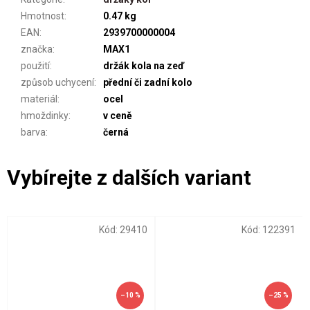
Hmotnost
:
0.47 kg
EAN
:
2939700000004
značka
:
MAX1
použití
:
držák kola na zeď
způsob uchycení
:
přední či zadní kolo
materiál
:
ocel
hmoždinky
:
v ceně
barva
:
černá
Kód:
29410
Kód:
122391
–10 %
–25 %