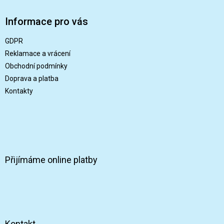
á
p
Informace pro vás
a
t
GDPR
í
Reklamace a vrácení
Obchodní podmínky
Doprava a platba
Kontakty
Přijímáme online platby
Kontakt