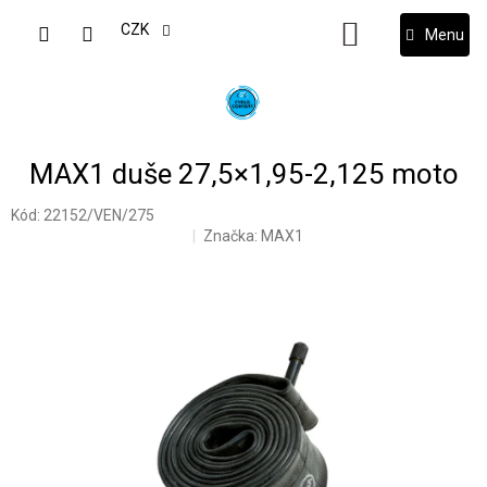
Přejít
na
CZK
NÁKUPNÍ
obsah
KOŠÍK
MAX1 duše 27,5×1,95-2,125 moto
Kód:
22152/VEN/275
Značka:
MAX1