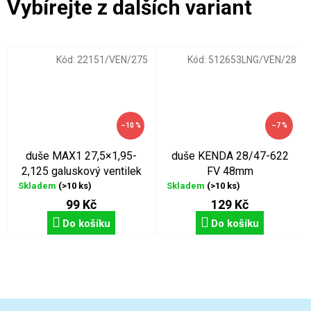
Kód:
22151/VEN/275
Kód:
512653LNG/VEN/28
–10 %
–7 %
duše MAX1 27,5×1,95-
duše KENDA 28/47-622
2,125 galuskový ventilek
FV 48mm
Skladem
(>10 ks)
Skladem
(>10 ks)
99 Kč
129 Kč
Do košíku
Do košíku
Z