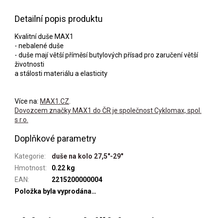
Detailní popis produktu
Kvalitní duše MAX1
- nebalené duše
- duše mají větší příměsí butylových přísad pro zaručení větší
životnosti
a stálosti materiálu a elasticity
Více na:
MAX1.CZ
.
Dovozcem značky MAX1 do ČR je společnost Cyklomax, spol.
s r.o.
Doplňkové parametry
Kategorie
:
duše na kolo 27,5"-29"
Hmotnost
:
0.22 kg
EAN
:
2215200000004
Položka byla vyprodána…