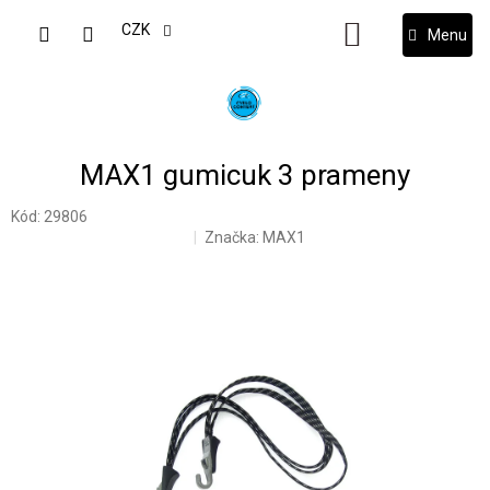
Přejít
na
CZK
NÁKUPNÍ
obsah
KOŠÍK
MAX1 gumicuk 3 prameny
Kód:
29806
Značka:
MAX1