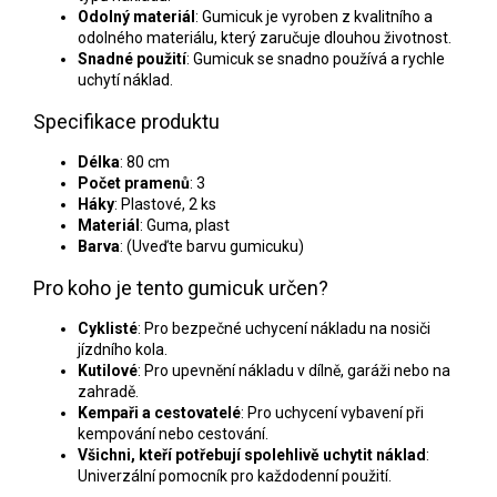
Odolný materiál
: Gumicuk je vyroben z kvalitního a
odolného materiálu, který zaručuje dlouhou životnost.
Snadné použití
: Gumicuk se snadno používá a rychle
uchytí náklad.
Specifikace produktu
Délka
: 80 cm
Počet pramenů
: 3
Háky
: Plastové, 2 ks
Materiál
: Guma, plast
Barva
: (Uveďte barvu gumicuku)
Pro koho je tento gumicuk určen?
Cyklisté
: Pro bezpečné uchycení nákladu na nosiči
jízdního kola.
Kutilové
: Pro upevnění nákladu v dílně, garáži nebo na
zahradě.
Kempaři a cestovatelé
: Pro uchycení vybavení při
kempování nebo cestování.
Všichni, kteří potřebují spolehlivě uchytit náklad
:
Univerzální pomocník pro každodenní použití.