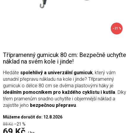
–21 %
Třípramenný gumicuk 80 cm: Bezpečně uchyťte
náklad na svém kole i jinde!
Hledáte
spolehlivý a univerzální gumicuk
, který vám
usnadní přepravu nákladu na kole i jinde? Třípramenný
gumicuk o délce 80 cm se dvěma plastovými háky je
ideálním pomocníkem pro každého cyklistu i kutila
. Díky
třem pramenům snadno uchytíte i objemnější náklad a
zajistíte jeho
bezpečnou přepravu
.
Můžeme doručit do:
12.8.2026
88 Kč
–21 %
69 Kč