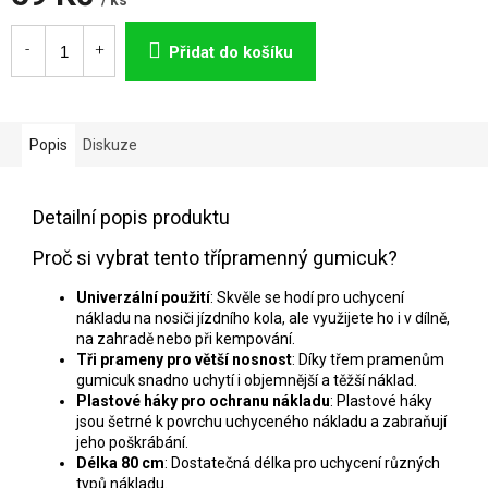
/ ks
Měrná
cena:
Přidat do košíku
Popis
Diskuze
Detailní popis produktu
Proč si vybrat tento třípramenný gumicuk?
Univerzální použití
: Skvěle se hodí pro uchycení
nákladu na nosiči jízdního kola, ale využijete ho i v dílně,
na zahradě nebo při kempování.
Tři prameny pro větší nosnost
: Díky třem pramenům
gumicuk snadno uchytí i objemnější a těžší náklad.
Plastové háky pro ochranu nákladu
: Plastové háky
jsou šetrné k povrchu uchyceného nákladu a zabraňují
jeho poškrábání.
Délka 80 cm
: Dostatečná délka pro uchycení různých
typů nákladu.