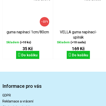
–22 %
guma napínací 1cm/80cm
VELLA guma napínací-
upínák
Skladem
(>10 ks)
Skladem
(>10 sada)
35 Kč
169 Kč
Do košíku
Do košíku
Z
á
p
Informace pro vás
a
t
GDPR
í
Reklamace a vrácení