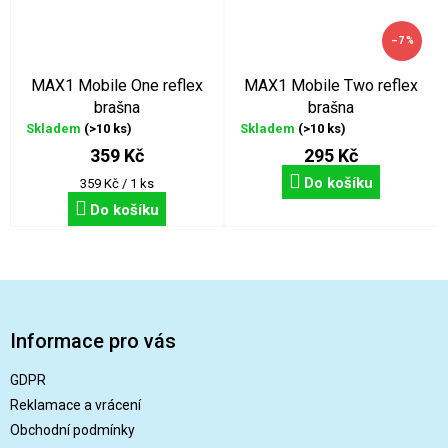
–7 %
MAX1 Mobile One reflex
MAX1 Mobile Two reflex
brašna
brašna
Skladem
(>10 ks)
Skladem
(>10 ks)
359 Kč
295 Kč
Do košíku
Měrná
359 Kč / 1 ks
cena:
Do košíku
Z
á
p
Informace pro vás
a
t
GDPR
í
Reklamace a vrácení
Obchodní podmínky