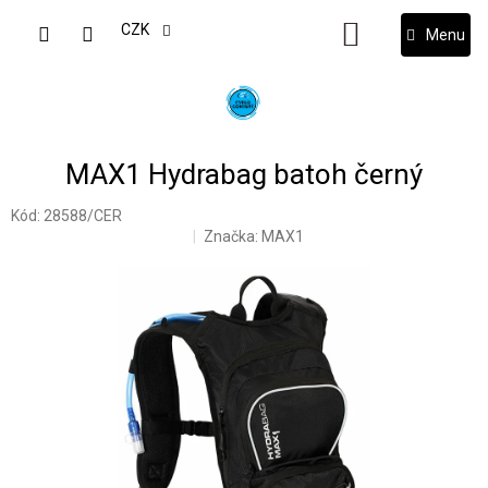
Přejít
na
CZK
NÁKUPNÍ
obsah
KOŠÍK
MAX1 Hydrabag batoh černý
Kód:
28588/CER
Značka:
MAX1