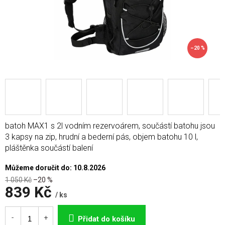
–20 %
batoh MAX1 s 2l vodním rezervoárem, součástí batohu jsou
3 kapsy na zip, hrudní a bederní pás, objem batohu 10 l,
pláštěnka součástí balení
Můžeme doručit do:
10.8.2026
1 050 Kč
–20 %
839 Kč
/ ks
Měrná
cena:
Přidat do košíku