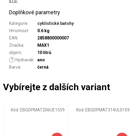
s r.o.
Doplňkové parametry
Kategorie
:
cyklistické batohy
Hmotnost
:
0.6 kg
EAN
:
2858800000007
Značka
:
MAX1
objem
:
10 litrů
?
Hydravak
:
ano
Barva
:
černá
Kód:
EBGDPMAT206UE1559
Kód:
EBGDPMAT314UL0159