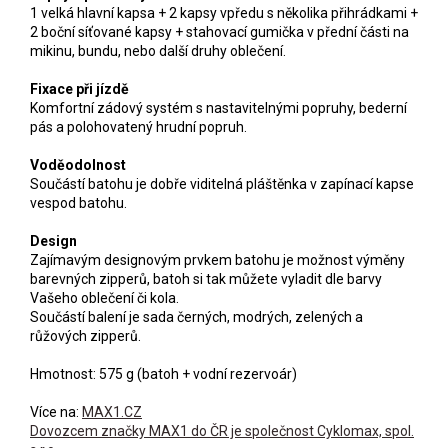
1 velká hlavní kapsa + 2 kapsy vpředu s několika přihrádkami +
2 boční síťované kapsy + stahovací gumička v přední části na
mikinu, bundu, nebo další druhy oblečení.
Fixace při jízdě
Komfortní zádový systém s nastavitelnými popruhy, bederní
pás a polohovatený hrudní popruh.
Voděodolnost
Součástí batohu je dobře viditelná pláštěnka v zapínací kapse
vespod batohu.
Design
Zajímavým designovým prvkem batohu je možnost výměny
barevných zipperů, batoh si tak můžete vyladit dle barvy
Vašeho oblečení či kola.
Součástí balení je sada černých, modrých, zelených a
růžových zipperů.
Hmotnost: 575 g (batoh + vodní rezervoár)
Více na:
MAX1.CZ
Dovozcem značky MAX1 do ČR je společnost Cyklomax, spol.