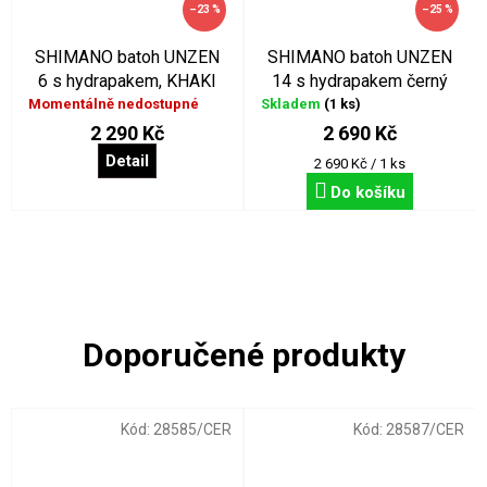
–23 %
–25 %
SHIMANO batoh UNZEN
SHIMANO batoh UNZEN
6 s hydrapakem, KHAKI
14 s hydrapakem černý
Momentálně nedostupné
Skladem
(1 ks)
2 290 Kč
2 690 Kč
Detail
Měrná
2 690 Kč / 1 ks
cena:
Do košíku
Kód:
28585/CER
Kód:
28587/CER