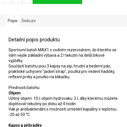
Popis
Diskuze
Detailní popis produktu
Sportovní batoh MAX1 s vodním rezervoárem, do kterého se
vám vejde základní výbava a 2 l tekutin na delší bikové
vyjížďky.
Součástí batohu jsou 3 kapsy na zip, hrudní a bederní pás,
praktické uchycení "jacket strap", poutka pro vedení hadičky,
reflexní prvky a poutko na blikačku.
Přednosti batohu:
Objem
Užitný objem: 10 l, objem hydrovaku: 2 l, díky kterému můžete
doplňovat tekutiny po dobu až 4 hodin
Vak je antibakteriální s možností umístění kapaliny s teplotou
-20 až 50 °C
Kapsy a přihrádky