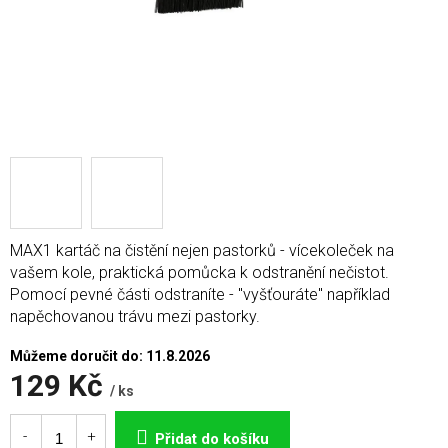
MAX1 kartáč na čistění nejen pastorků - vícekoleček na
vašem kole, praktická pomůcka k odstranění nečistot.
Pomocí pevné části odstraníte - "vyšťouráte" například
napěchovanou trávu mezi pastorky.
Můžeme doručit do:
11.8.2026
129 Kč
/ ks
Měrná
cena:
Přidat do košíku