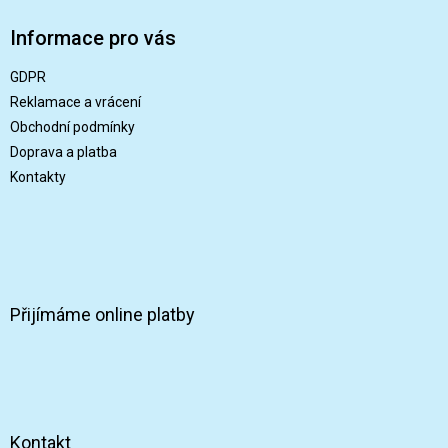
á
p
Informace pro vás
a
t
GDPR
í
Reklamace a vrácení
Obchodní podmínky
Doprava a platba
Kontakty
Přijímáme online platby
Kontakt