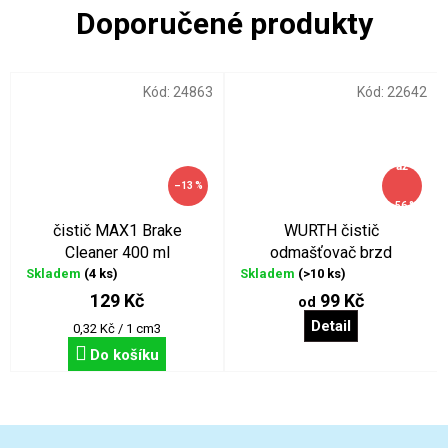
Kód:
24863
Kód:
22642
až
–13 %
–56 %
čistič MAX1 Brake
WURTH čistič
Cleaner 400 ml
odmašťovač brzd
Skladem
(4 ks)
Skladem
(>10 ks)
129 Kč
99 Kč
od
Detail
Měrná
0,32 Kč / 1 cm3
cena:
Do košíku
Z