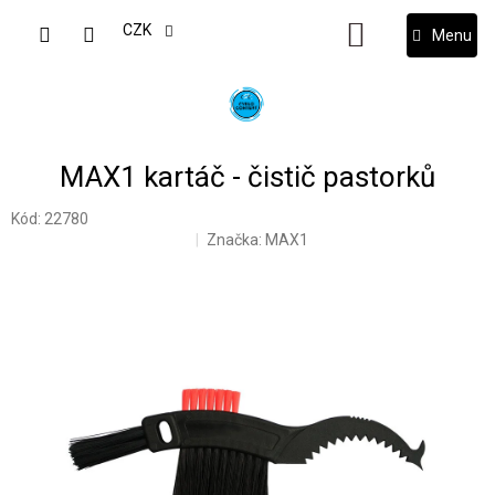
Přejít
na
CZK
NÁKUPNÍ
obsah
KOŠÍK
MAX1 kartáč - čistič pastorků
Kód:
22780
Značka:
MAX1