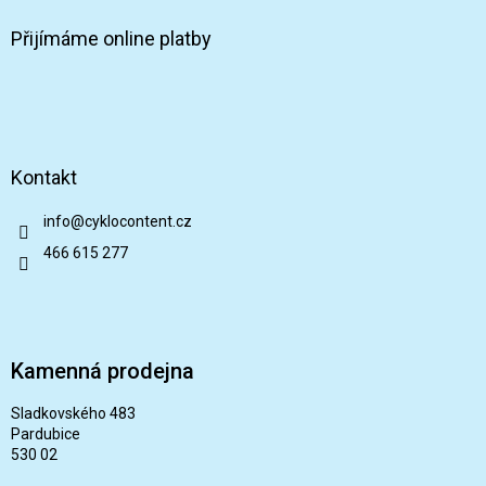
Přijímáme online platby
Kontakt
info
@
cyklocontent.cz
466 615 277
Kamenná prodejna
Sladkovského 483
Pardubice
530 02