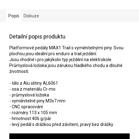
Popis
Diskuze
Detailní popis produktu
Platformové pedály MAX1 Trail s vyměnitelnými piny. Svou
plochou jsou ideální pro enduro a trail ježdění.
Jsou vhodné i pro jakýkoliv typ ježdění na elektrokole.
Průmyslová ložiska jsou zárukou hladkého chodu a dlouhé
životnosti.
- tělo z Alu slitiny AL6061
- osa z materiálu Cr-mo
- průmyslová ložiska
- vyměnitelné piny M3x7 mm
- CNC opracování
- rozměry 113 x 105 mm
- hmotnost 406 g/pár
- levý pedál s drážkou před závitem, pravý bez drážky