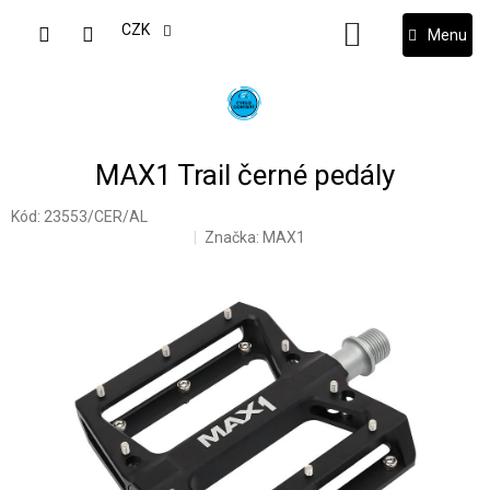
Přejít
na
CZK
NÁKUPNÍ
obsah
KOŠÍK
MAX1 Trail černé pedály
Kód:
23553/CER/AL
Značka:
MAX1