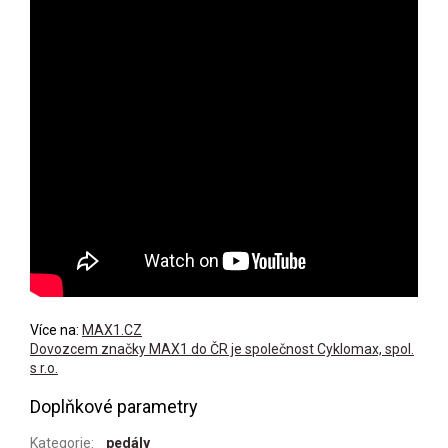
Více na:
MAX1.CZ
Dovozcem značky MAX1 do ČR je společnost Cyklomax, spol.
s r.o.
Doplňkové parametry
Kategorie
:
pedály