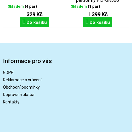
platformy PD-GR500
stříbrné
Skladem
(4 pár)
Skladem
(1 pár)
329 Kč
1 399 Kč
Do košíku
Do košíku
Z
á
p
Informace pro vás
a
t
GDPR
í
Reklamace a vrácení
Obchodní podmínky
Doprava a platba
Kontakty