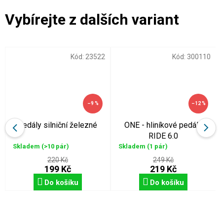
Kód:
23522
Kód:
300110
–9 %
–12 %
pedály silniční železné
ONE - hliníkové pedály
RIDE 6.0
Skladem
(>10 pár)
Skladem
(1 pár)
220 Kč
249 Kč
199 Kč
219 Kč
Do košíku
Do košíku