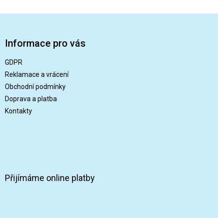
Z
á
p
Informace pro vás
a
t
GDPR
í
Reklamace a vrácení
Obchodní podmínky
Doprava a platba
Kontakty
Přijímáme online platby