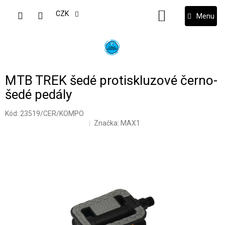
Přejít
na
CZK
NÁKUPNÍ
obsah
KOŠÍK
MTB TREK šedé protiskluzové černo-
šedé pedály
Kód:
23519/CER/KOMPO
Značka:
MAX1