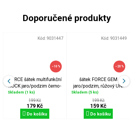
Kód:
9031447
Kód:
9031449
–10 %
–20 %
FORCE šátek multifunkční
šátek FORCE GEM
ROCK jaro/podzim černo-
jaro/podzim, růžový UNI
růžový
Skladem
(1 ks)
Skladem
(5 ks)
199 Kč
199 Kč
179 Kč
159 Kč
Do košíku
Do košíku