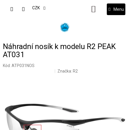
Přejít
na
CZK
NÁKUPNÍ
obsah
KOŠÍK
Náhradní nosík k modelu R2 PEAK
AT031
Kód:
ATP031NOS
Značka:
R2