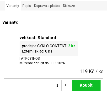
Varianty
Popis
Doprava a platba
Diskuze
velikost: Standard
2 ks
0 ks
| ATP031NOS
Můžeme doručit do:
11.8.2026
119 Kč
/ ks
Do košíku