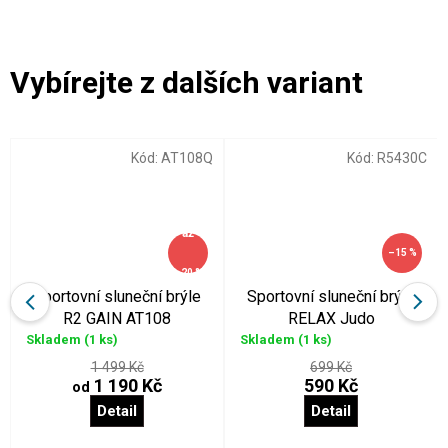
Kód:
AT108Q
Kód:
R5430C
až
–15 %
–20 %
sportovní sluneční brýle
Sportovní sluneční brýle
R2 GAIN AT108
RELAX Judo
Skladem
(1 ks)
Skladem
(1 ks)
1 499 Kč
699 Kč
1 190 Kč
590 Kč
od
Detail
Detail