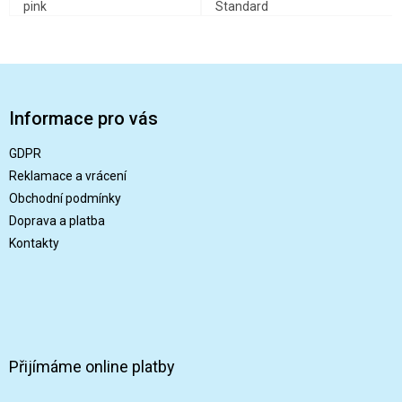
pink
Standard
Z
á
p
Informace pro vás
a
t
GDPR
í
Reklamace a vrácení
Obchodní podmínky
Doprava a platba
Kontakty
Přijímáme online platby